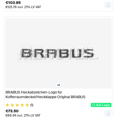
€
103.95
€
125.78
incl. 21% LV VAT
•
•
BRABUS Heckabzeichen-Logo für
Kofferraumdeckel/Heckklappe Original BRABUS
(1)
Auf Lager
€
73.50
€
88.94
incl. 21% LV VAT