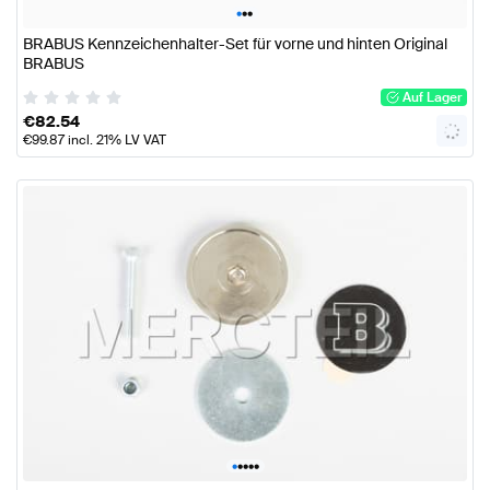
•
•
•
BRABUS Kennzeichenhalter-Set für vorne und hinten Original
BRABUS
Auf Lager
€
82.54
€
99.87
incl. 21% LV VAT
•
•
•
•
•