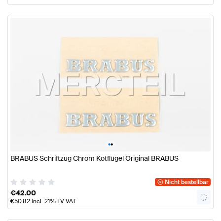
•
•
BRABUS Schriftzug Chrom Kotflügel Original BRABUS
Nicht bestellbar
€
42.00
€
50.82
incl. 21% LV VAT