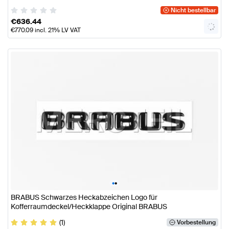
Nicht bestellbar
€
636.44
€
770.09
incl. 21% LV VAT
•
•
BRABUS Schwarzes Heckabzeichen Logo für
Kofferraumdeckel/Heckklappe Original BRABUS
(1)
Vorbestellung