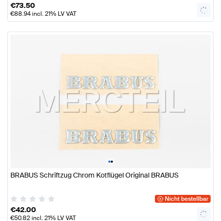
€
73.50
€
88.94
incl. 21% LV VAT
•
•
BRABUS Schriftzug Chrom Kotflügel Original BRABUS
Nicht bestellbar
€
42.00
€
50.82
incl. 21% LV VAT