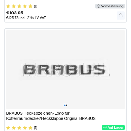
(1)
Vorbestellung
€
103.95
€
125.78
incl. 21% LV VAT
•
•
BRABUS Heckabzeichen-Logo für
Kofferraumdeckel/Heckklappe Original BRABUS
(1)
Auf Lager