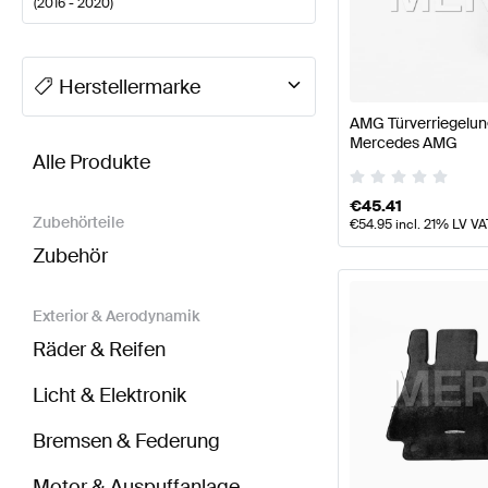
(
2016 - 2020
)
A-Klasse Tuning Sitze & Verkleidungen
A-Klasse W17
Herstellermarke
AMG Türverriegelungs
BRABUS E-Klasse S213 Sitze & Verkleidungen
AMG 
Mercedes AMG
Alle Produkte
€
45.41
Zubehörteile
€
54.95
incl. 21% LV VA
Zubehör
Exterior & Aerodynamik
Räder & Reifen
Licht & Elektronik
Bremsen & Federung
Motor & Auspuffanlage