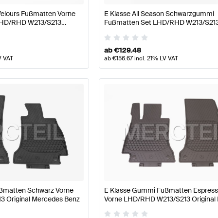
 Velours Fußmatten Vorne
E Klasse All Season Schwarzgummi
LHD/RHD W213/S213
Fußmatten Set LHD/RHD W213/S213 
Benz
Mercedes Benz
ab
€
129.48
V VAT
ab
€
156.67
incl. 21% LV VAT
ßmatten Schwarz Vorne
E Klasse Gummi Fußmatten Espress
 Original Mercedes Benz
Vorne LHD/RHD W213/S213 Original
Benz