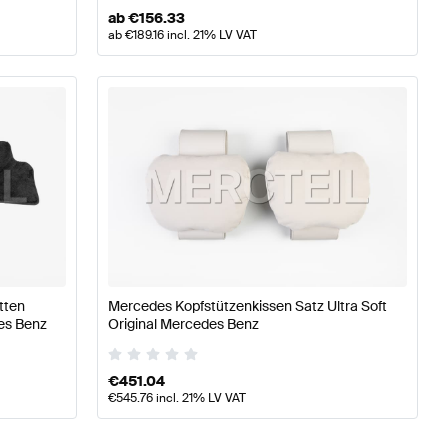
ab
€
156.33
ab
€
189.16
incl. 21% LV VAT
tten
Mercedes Kopfstützenkissen Satz Ultra Soft
es Benz
Original Mercedes Benz
€
451.04
€
545.76
incl. 21% LV VAT