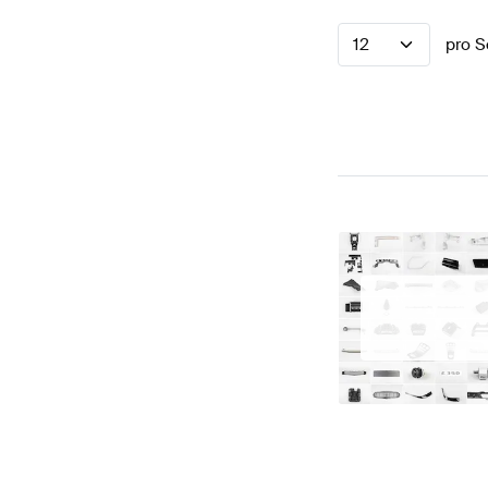
12
pro S