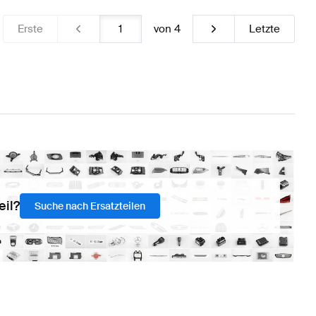
Erste
von
4
Letzte
eil?
Suche nach Ersatzteilen