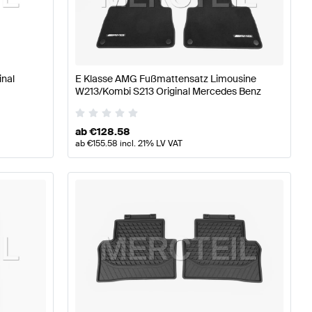
W177 Tuning Sitze & Verkleidungen
A-Klasse W176 Modell
inal
E Klasse AMG Fußmattensatz Limousine
Klasse S213 Sitze & Verkleidungen
W213/Kombi S213 Original Mercedes Benz
ab
€
128.58
ab
€
155.58
incl. 21% LV VAT