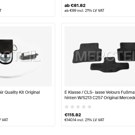
ab
€
81.82
T
ab
€
99
incl. 21% LV VAT
ir Quality Kit Original
E Klasse / CLS- lasse Velours Fußma
hinten W/S213 C257 Original Merced
€
115.82
V VAT
€
140.14
incl. 21% LV VAT