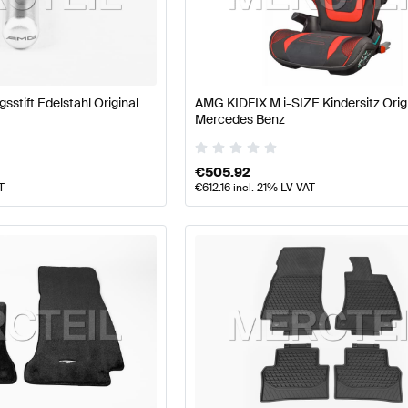
7 Modellpflege Tuning Sitze & Verkleidungen
A-Klasse 
stift Edelstahl Original
AMG KIDFIX M i-SIZE Kindersitz Orig
E-Klasse S213 Sitze & Verkleidungen
Mercedes-Benz E-
Mercedes Benz
€
505.92
T
€
612.16
incl. 21% LV VAT