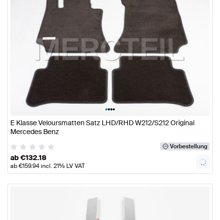
•
•
•
•
E Klasse Veloursmatten Satz LHD/RHD W212/S212 Original
Mercedes Benz
Vorbestellung
ab
€
132.18
ab
€
159.94
incl. 21% LV VAT