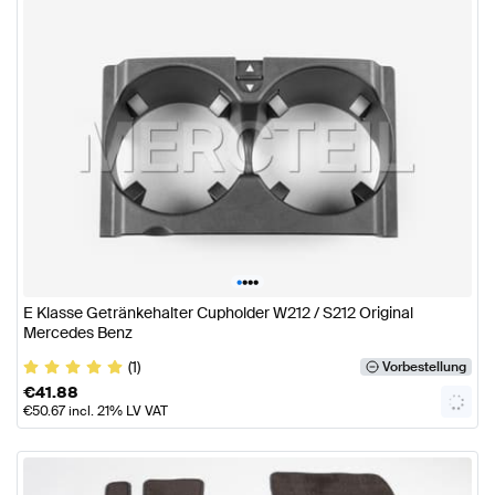
•
•
•
•
E Klasse Getränkehalter Cupholder W212 / S212 Original
Mercedes Benz
(1)
Vorbestellung
€
41.88
€
50.67
incl. 21% LV VAT