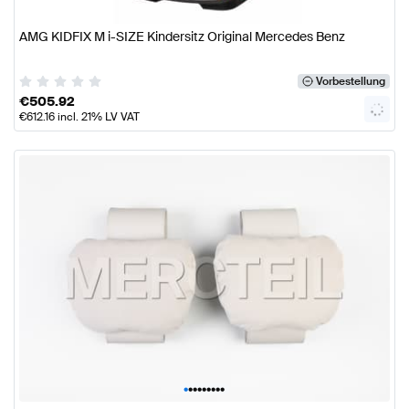
AMG KIDFIX M i-SIZE Kindersitz Original Mercedes Benz
Vorbestellung
€
505.92
€
612.16
incl. 21% LV VAT
•
•
•
•
•
•
•
•
•