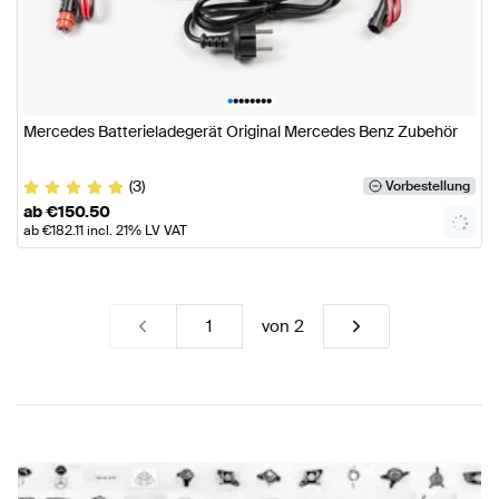
•
•
•
•
•
•
•
•
Mercedes Batterieladegerät Original Mercedes Benz Zubehör
(3)
Vorbestellung
ab
€
150.50
ab
€
182.11
incl. 21% LV VAT
von
2