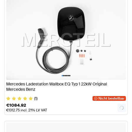
•
•
•
•
•
•
Mercedes Ladestation Wallbox EQ Typ 1 22kW Original
Mercedes Benz
(1)
Nicht bestellbar
€
1084.92
€
1312.75
incl. 21% LV VAT