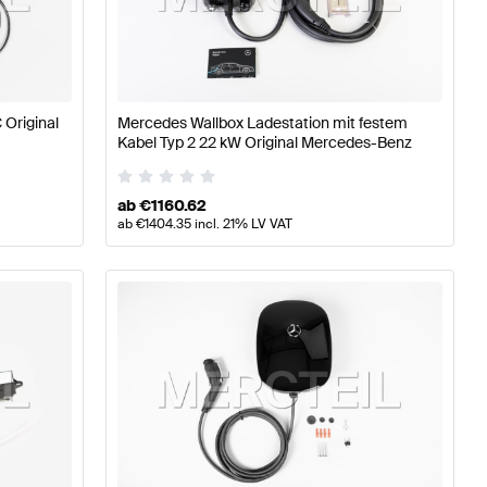
se W177 Tuning Elektronik & Multimedia
A-Klasse W176 M
 Original
Mercedes Wallbox Ladestation mit festem
k & Multimedia
Mercedes-Benz E-Klasse W213 Modellpfl
Kabel Typ 2 22 kW Original Mercedes-Benz
ab
€
1160.62
ab
€
1404.35
incl. 21% LV VAT