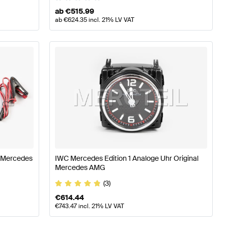
ab
€
515.99
ab
€
624.35
incl. 21% LV VAT
l Mercedes
IWC Mercedes Edition 1 Analoge Uhr Original
Mercedes AMG
(3)
€
614.44
€
743.47
incl. 21% LV VAT