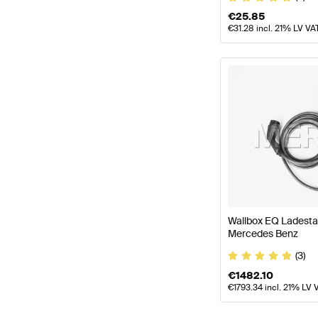
€
25.85
€
31.28
incl. 21% LV VA
Wallbox EQ Ladestat
Mercedes Benz
(3)
€
1482.10
€
1793.34
incl. 21% LV 