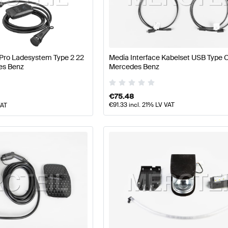
177 Modellpflege Tuning Elektronik & Multimedia
A-Klas
 Pro Ladesystem Type 2 22
Media Interface Kabelset USB Type C
 Multimedia
AMG E-Klasse W213 Modellpflege Elektroni
es Benz
Mercedes Benz
€
75.48
€
91.33
incl. 21% LV VAT
VAT