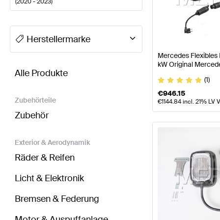
(
2020 - 2023
)
A-Klasse Tuning Elektronik & Multimedia
A-Klasse W
Herstellermarke
Mercedes Flexibles
BRABUS E-Klasse W213 Modellpflege Elektronik &
kW Original Merced
Alle Produkte
(1)
€
946.15
Zubehörteile
€
1144.84
incl. 21% LV 
Zubehör
Exterior & Aerodynamik
Räder & Reifen
Licht & Elektronik
Bremsen & Federung
Motor & Auspuffanlage