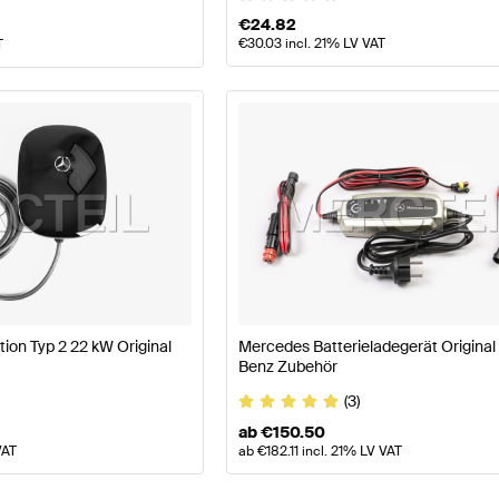
€
24.82
€
30.03
incl. 21% LV VAT
T
ion Typ 2 22 kW Original
Mercedes Batterieladegerät Origina
Benz Zubehör
(3)
ab
€
150.50
VAT
ab
€
182.11
incl. 21% LV VAT