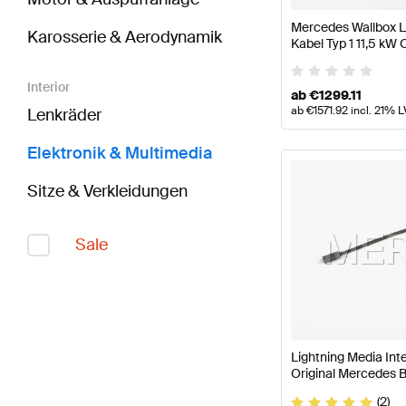
Mercedes Wallbox L
Karosserie & Aerodynamik
Kabel Typ 1 11,5 kW
Interior
ab
€
1299.11
ab
€
1571.92
incl. 21% L
Lenkräder
Elektronik & Multimedia
Sitze & Verkleidungen
Sale
Lightning Media In
Original Mercedes 
(2)