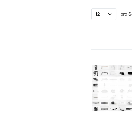
12
pro S