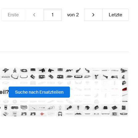
Erste
von
2
Letzte
eil?
Suche nach Ersatzteilen