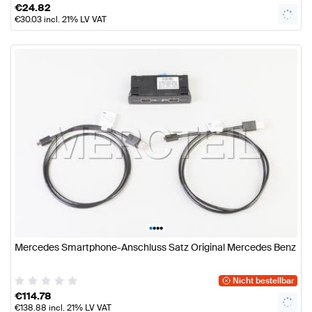
€
24.82
€
30.03
incl. 21% LV VAT
•
•
•
•
Mercedes Smartphone-Anschluss Satz Original Mercedes Benz
Nicht bestellbar
€
114.78
€
138.88
incl. 21% LV VAT