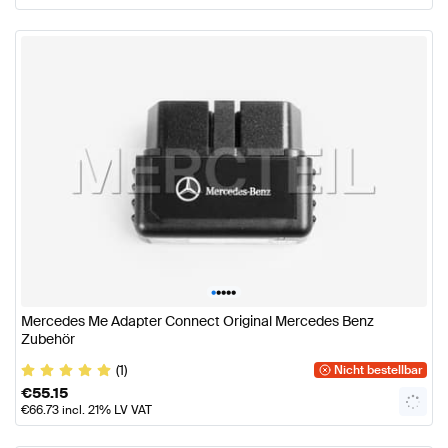
•
•
•
•
•
Mercedes Me Adapter Connect Original Mercedes Benz
Zubehör
(1)
Nicht bestellbar
€
55.15
€
66.73
incl. 21% LV VAT