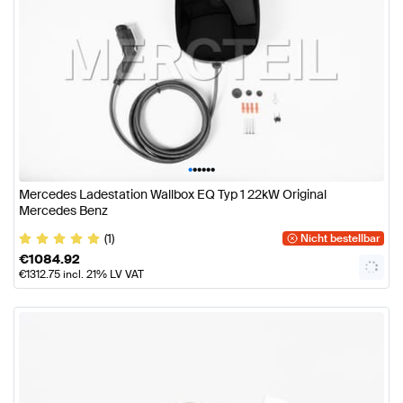
•
•
•
•
•
•
Mercedes Ladestation Wallbox EQ Typ 1 22kW Original
Mercedes Benz
(1)
Nicht bestellbar
€
1084.92
€
1312.75
incl. 21% LV VAT