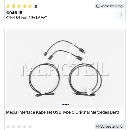
(1)
Vorbestellung
€
946.15
€
1144.84
incl. 21% LV VAT
•
•
•
•
•
Media Interface Kabelset USB Type C Original Mercedes Benz
Vorbestellung