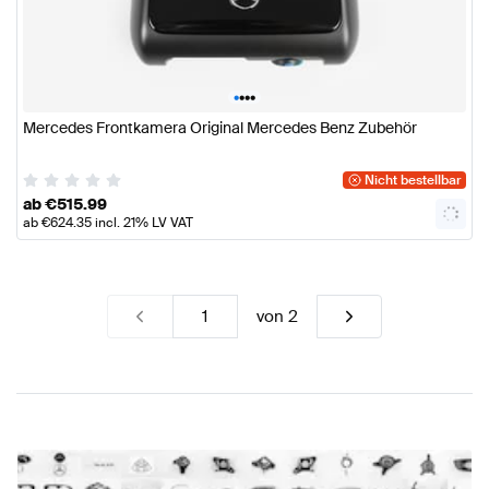
•
•
•
•
Mercedes Frontkamera Original Mercedes Benz Zubehör
Nicht bestellbar
ab
€
515.99
ab
€
624.35
incl. 21% LV VAT
von
2