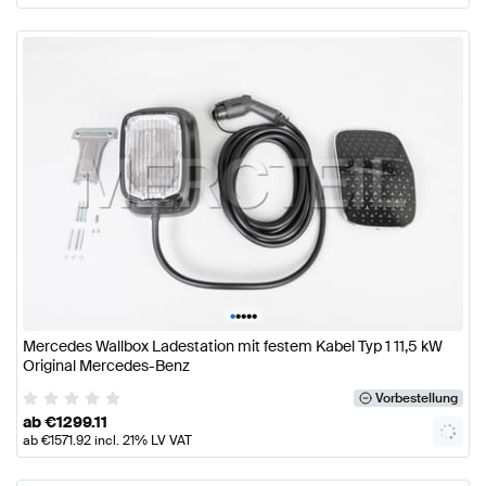
•
•
•
•
•
Mercedes Wallbox Ladestation mit festem Kabel Typ 1 11,5 kW
Original Mercedes-Benz
Vorbestellung
ab
€
1299.11
ab
€
1571.92
incl. 21% LV VAT