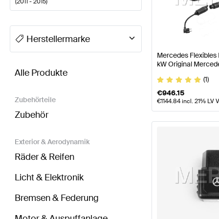
(
2011 - 2015
)
A-Klasse Tuning Elektronik & Multimedia
A-Klasse W
Herstellermarke
Mercedes Flexibles
BRABUS C-Klasse C204 Elektronik & Multimedia
AM
kW Original Merced
Alle Produkte
(1)
€
946.15
Zubehörteile
€
1144.84
incl. 21% LV 
Zubehör
Exterior & Aerodynamik
Räder & Reifen
Licht & Elektronik
Bremsen & Federung
Motor & Auspuffanlage