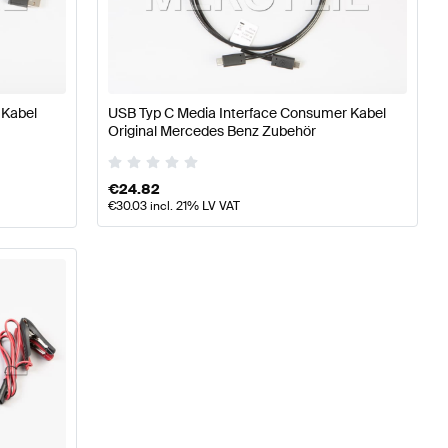
se W177 Tuning Elektronik & Multimedia
A-Klasse W176 M
 Kabel
USB Typ C Media Interface Consumer Kabel
nz C-Klasse C204 Elektronik & Multimedia
Original Mercedes Benz Zubehör
€
24.82
€
30.03
incl. 21% LV VAT