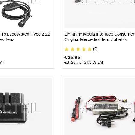
177 Modellpflege Tuning Elektronik & Multimedia
A-Klas
 Pro Ladesystem Type 2 22
Lightning Media Interface Consumer
G C-Klasse C204 Elektronik & Multimedia
Mercedes-Be
es Benz
Original Mercedes Benz Zubehör
(2)
€
25.85
VAT
€
31.28
incl. 21% LV VAT