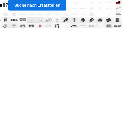
eil?
Suche nach Ersatzteilen