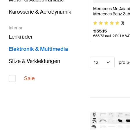
Mercedes Me Adapte
Karosserie & Aerodynamik
Mercedes Benz Zub
(1)
Interior
€
55.15
Lenkräder
€
66.73
incl. 21% LV VA
Elektronik & Multimedia
Sitze & Verkleidungen
12
pro S
Sale