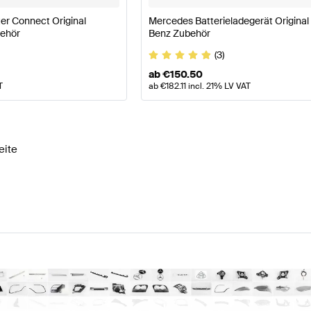
r Connect Original
Mercedes Batterieladegerät Origina
ehör
Benz Zubehör
(3)
ab
€
150.50
T
ab
€
182.11
incl. 21% LV VAT
eite