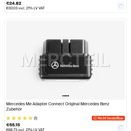
€
24.82
€
30.03
incl. 21% LV VAT
•
•
•
•
•
Mercedes Me Adapter Connect Original Mercedes Benz
Zubehör
(1)
Nicht bestellbar
€
55.15
€
66.73
incl. 21% LV VAT