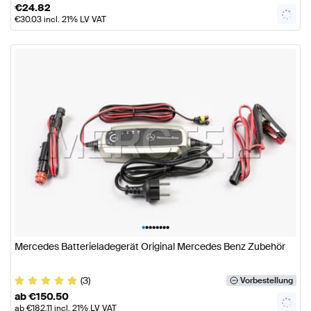
€
24.82
€
30.03
incl. 21% LV VAT
•
•
•
•
•
•
•
•
Mercedes Batterieladegerät Original Mercedes Benz Zubehör
(3)
Vorbestellung
ab
€
150.50
ab
€
182.11
incl. 21% LV VAT