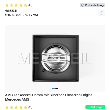
(8)
Vorbestellung
€
155.11
€
187.68
incl. 21% LV VAT
•
•
•
•
•
AMG Tankdeckel Chrom mit Silbernen Einsätzen Original
Mercedes AMG
(5)
Auf Lager