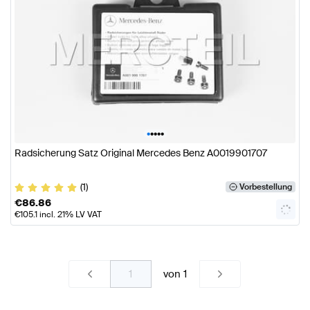
•
•
•
•
•
Radsicherung Satz Original Mercedes Benz A0019901707
(1)
Vorbestellung
€
86.86
€
105.1
incl. 21% LV VAT
von
1