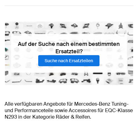
Auf der Suche nach einem bestimmten
Ersatzteil?
Suche nach Ersatzteilen
Alle verfügbaren Angebote für Mercedes-Benz Tuning-
und Performanceteile sowie Accessoires für EQC-Klasse
N293 in der Kategorie Räder & Reifen.
BRABUS EQC-Klasse N293 Räder & Reifen
Mercedes-Benz EQC-Klasse N293 Zubehör
Mercedes-Benz A-Klasse Räder & Reifen
Mercedes-Benz A-
AMG EQC-Klasse
Mercedes-Benz
N293 Räder & Reifen
EQC-Klasse N293 Räder & Reifen
Klasse W177 Modellpflege Räder & Reifen
Mercedes-Benz EQC-Klasse N293 Räder &
Mercedes-Benz EQC-Klasse
Mercedes-Benz A-