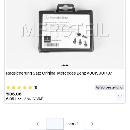
•
•
•
•
•
Radsicherung Satz Original Mercedes Benz A0019901707
(1)
Vorbestellung
€
86.86
€
105.1
incl. 21% LV VAT
von
1