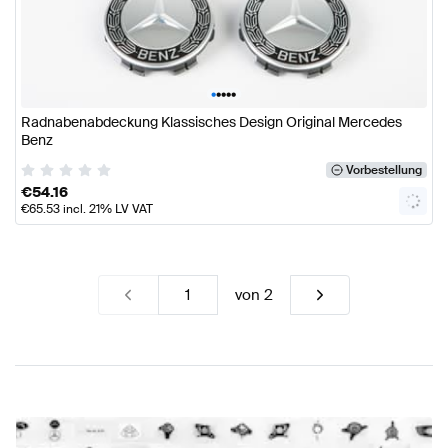
•
•
•
•
•
Radnabenabdeckung Klassisches Design Original Mercedes
Benz
Vorbestellung
€
54.16
€
65.53
incl. 21% LV VAT
von
2