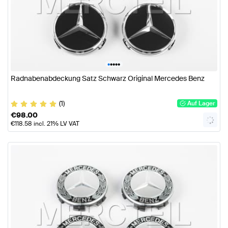
•
•
•
•
•
Radnabenabdeckung Satz Schwarz Original Mercedes Benz
(1)
Auf Lager
€
98.00
€
118.58
incl. 21% LV VAT