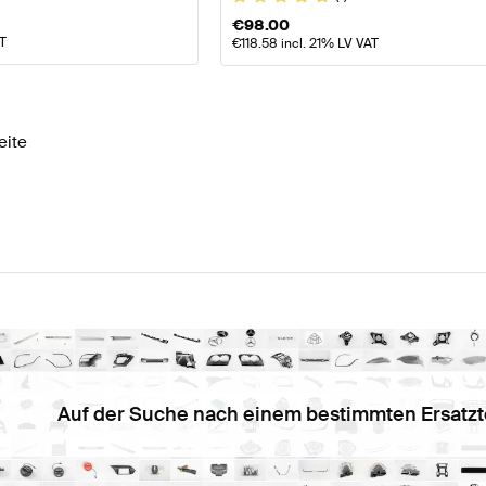
€
98.00
AT
€
118.58
incl. 21% LV VAT
eite
Auf der Suche nach einem bestimmten Ersatzt