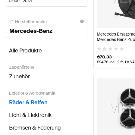
(
2000 - 2012
)
Mercedes-Benz A-Klasse Räder & Reifen
Mercedes-
Herstellermarke
Mercedes-Benz
Mercedes Ersatzrad
Mercedes Benz Zub
BRABUS G-Klasse G463 Modellpflege Räder & Rei
Alle Produkte
€
78.33
€
94.78
incl. 21% LV VA
Zubehörteile
Zubehör
Exterior & Aerodynamik
Räder & Reifen
Licht & Elektronik
Bremsen & Federung