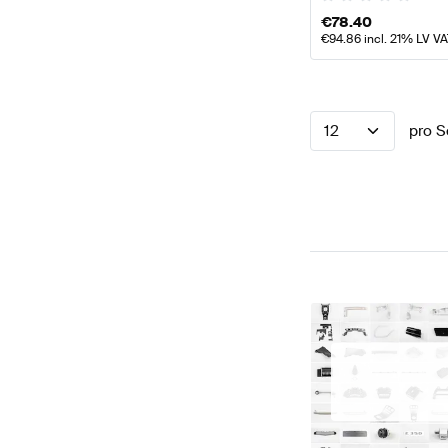
€
78.40
€
94.86
incl. 21% LV V
12
pro S