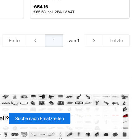
€
54.16
€
65.53
incl. 21% LV VAT
Erste
von
1
Letzte
eil?
Suche nach Ersatzteilen