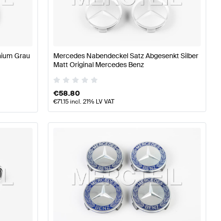
edes-Benz A-Klasse W177 Räder & Reifen
Mercedes-Ben
nium Grau
Mercedes Nabendeckel Satz Abgesenkt Silber
Matt Original Mercedes Benz
ercedes-Benz G-Klasse G463 Modellpflege Räder & Re
€
58.80
€
71.15
incl. 21% LV VAT