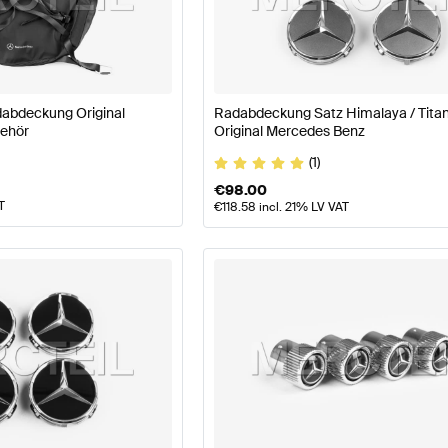
Benz A-Klasse W177 Modellpflege Räder & Reifen
Merc
abdeckung Original
Radabdeckung Satz Himalaya / Tita
ehör
Original Mercedes Benz
fen
AMG G-Klasse G463 Modellpflege Räder & Reifen
M
(1)
€
98.00
T
€
118.58
incl. 21% LV VAT