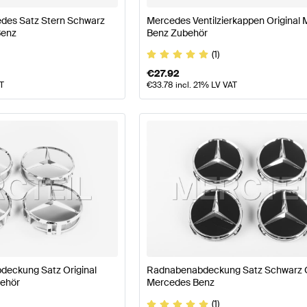
des Satz Stern Schwarz
Mercedes Ventilzierkappen Original
Benz
Benz Zubehör
(1)
€
27.92
AT
€
33.78
incl. 21% LV VAT
eckung Satz Original
Radnabenabdeckung Satz Schwarz O
ehör
Mercedes Benz
(1)