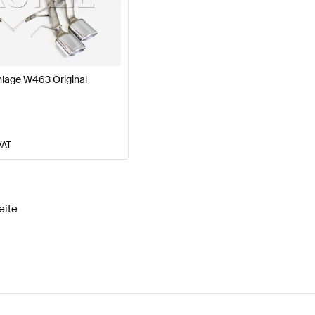
e W177 Modellpflege Motor & Auspuffanlage
AMG A-Kl
lage W463 Original
puffanlage
AMG G-Klasse G463 Modellpflege Motor &
VAT
eite