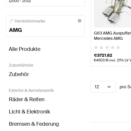
(
2000 - 2012
)
AMG A-Klasse Motor & Auspuffanlage
AMG A-Klass
Herstellermarke
AMG
G63 AMG Auspuffan
Mercedes AMG
BRABUS G-Klasse G463 Modellpflege Motor & Aus
Alle Produkte
€
3721.62
€
4503.16
incl. 21% LV 
Zubehörteile
Zubehör
12
pro S
Exterior & Aerodynamik
Räder & Reifen
Licht & Elektronik
Bremsen & Federung