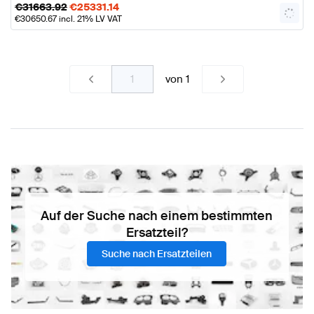
€
31663.92
€
25331.14
€
30650.67
incl. 21% LV VAT
von
1
Auf der Suche nach einem bestimmten
Ersatzteil?
Suche nach Ersatzteilen