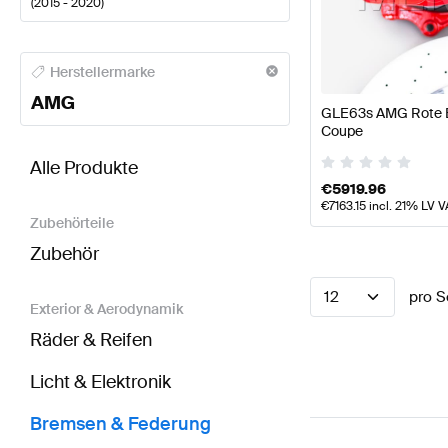
(
2015 - 2020
)
AMG A-Klasse Bremsen & Federung
AMG A-Klasse 
Herstellermarke
AMG
GLE63s AMG Rote B
Coupe
BRABUS GLE-Klasse C292 Bremsen & Federung
A
Alle Produkte
€
5919.96
€
7163.15
incl. 21% LV V
Zubehörteile
Zubehör
12
pro S
Exterior & Aerodynamik
Räder & Reifen
Licht & Elektronik
Bremsen & Federung