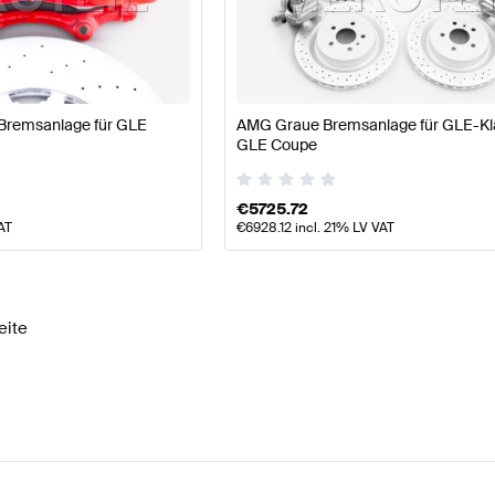
W177 Modellpflege Bremsen & Federung
AMG A-Klasse
remsanlage für GLE
AMG Graue Bremsanlage für GLE-Kl
GLE Coupe
MG GLE-Klasse C292 Bremsen & Federung
Mercedes-B
€
5725.72
AT
€
6928.12
incl. 21% LV VAT
eite