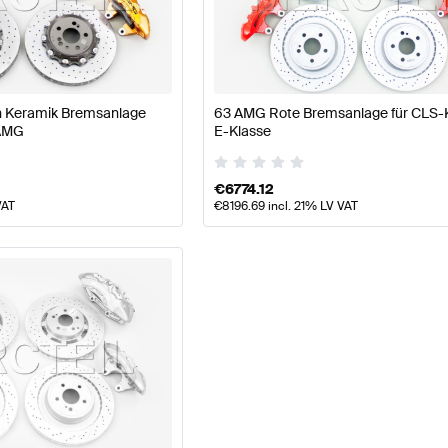
W177 Modellpflege Bremsen & Federung
AMG A-Klasse
 Keramik Bremsanlage
63 AMG Rote Bremsanlage für CLS-
 AMG
E-Klasse
& Federung
AMG CLS-Klasse C218 Modellpflege Brems
€
6774.12
VAT
€
8196.69
incl. 21% LV VAT