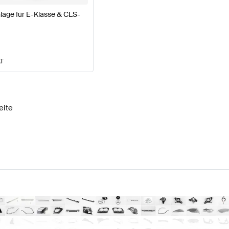
age für E-Klasse & CLS-
AT
eite