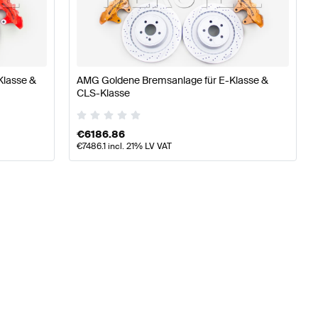
 W177 Bremsen & Federung
AMG A-Klasse W176 Modell
Klasse &
AMG Goldene Bremsanlage für E-Klasse &
CLS-Klasse
en & Federung
Mercedes-Benz CLS-Klasse C218 Model
€
6186.86
€
7486.1
incl. 21% LV VAT