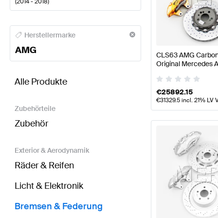
(
2014 - 2018
)
AMG A-Klasse Bremsen & Federung
AMG A-Klasse 
Herstellermarke
AMG
CLS63 AMG Carbon
Original Mercedes
BRABUS CLS-Klasse C218 Modellpflege Bremsen 
Alle Produkte
€
25892.15
€
31329.5
incl. 21% LV 
Zubehörteile
Zubehör
Exterior & Aerodynamik
Räder & Reifen
Licht & Elektronik
Bremsen & Federung