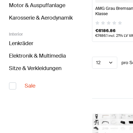
Motor & Auspuffanlage
AMG Grau Bremsanl
Klasse
Karosserie & Aerodynamik
€
6186.86
Interior
€
7486.1
incl. 21% LV V
Lenkräder
Elektronik & Multimedia
12
pro S
Sitze & Verkleidungen
Sale