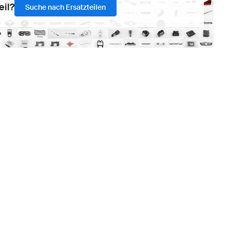
eil?
Suche nach Ersatzteilen