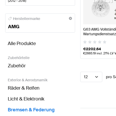
(
2012 - 2018
)
AMG A-Klasse Bremsen & Federung
AMG A-Klasse 
Herstellermarke
AMG
G63 AMG Vollständ
Wartungsdienstsatz
BRABUS G-Klasse W463 Bremsen & Federung
AMG
AMG
Alle Produkte
€
2202.64
€
2665.19
incl. 21% LV 
Zubehörteile
Zubehör
12
pro S
Exterior & Aerodynamik
Räder & Reifen
Licht & Elektronik
Bremsen & Federung