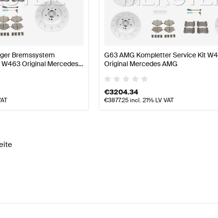
W177 Modellpflege Bremsen & Federung
AMG A-Klasse
iger Bremssystem
G63 AMG Kompletter Service Kit W
 W463 Original Mercedes
Original Mercedes AMG
 G-Klasse W463 Bremsen & Federung
Mercedes-Benz
€
3204.34
VAT
€
3877.25
incl. 21% LV VAT
eite