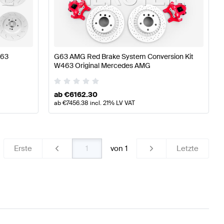
 W177 Bremsen & Federung
AMG A-Klasse W176 Modell
463
G63 AMG Red Brake System Conversion Kit
W463 Original Mercedes AMG
 G-Klasse W463 Bremsen & Federung
ab
€
6162.30
ab
€
7456.38
incl. 21% LV VAT
Erste
von
1
Letzte