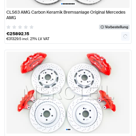
•
•
•
•
•
•
•
•
•
CLS63 AMG Carbon Keramik Bremsanlage Original Mercedes
AMG
Vorbestellung
€
25892.15
€
31329.5
incl. 21% LV VAT
•
•
•