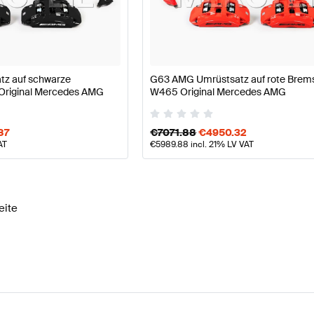
W177 Modellpflege Bremsen & Federung
AMG A-Klasse
z auf schwarze
G63 AMG Umrüstsatz auf rote Brems
Original Mercedes AMG
W465 Original Mercedes AMG
& Federung
AMG GLE-Klasse X167 Modellpflege Brems
87
€
7071.88
€
4950.32
AT
€
5989.88
incl. 21% LV VAT
eite