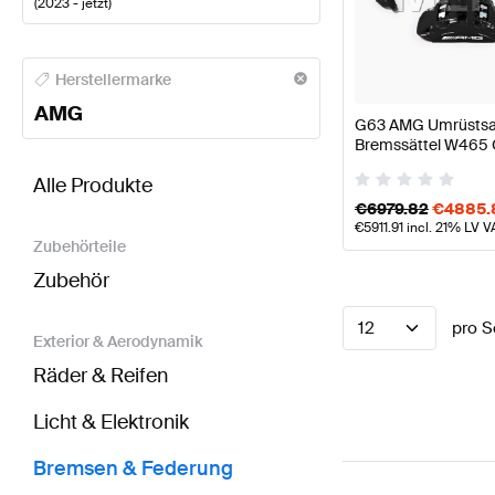
(
2023 - jetzt
)
AMG A-Klasse Bremsen & Federung
AMG A-Klasse 
Herstellermarke
AMG
G63 AMG Umrüstsat
Bremssättel W465 
BRABUS GLE-Klasse X167 Modellpflege Bremsen 
Alle Produkte
€
6979.82
€
4885.
€
5911.91
incl. 21% LV V
Zubehörteile
Zubehör
12
pro S
Exterior & Aerodynamik
Räder & Reifen
Licht & Elektronik
Bremsen & Federung