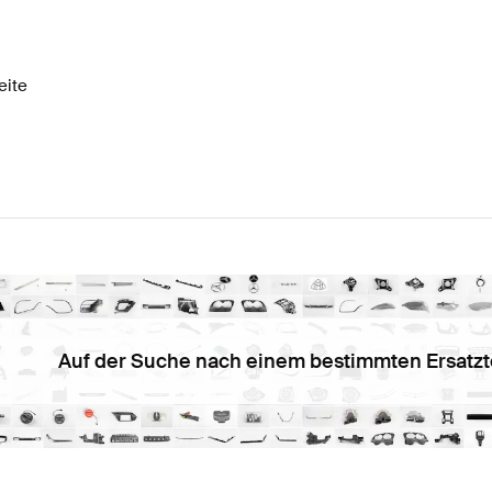
W177 Modellpflege Bremsen & Federung
AMG A-Klasse
eite
& Federung
AMG CLS-Klasse C257 Modellpflege Brem
Auf der Suche nach einem bestimmten Ersatzt