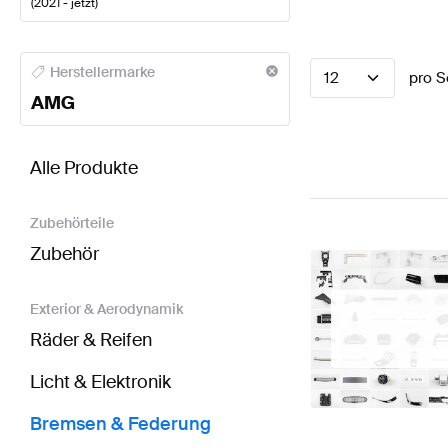
(
2021 - jetzt
)
AMG A-Klasse Bremsen & Federung
AMG A-Klasse 
Herstellermarke
12
pro S
AMG
BRABUS CLS-Klasse C257 Modellpflege Bremsen 
Alle Produkte
Zubehörteile
Zubehör
Exterior & Aerodynamik
Räder & Reifen
Licht & Elektronik
Bremsen & Federung