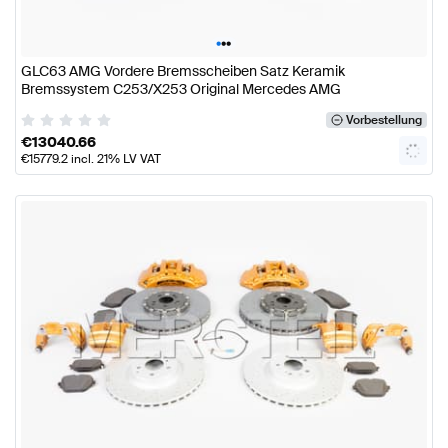
•
•
•
GLC63 AMG Vordere Bremsscheiben Satz Keramik
Bremssystem C253/X253 Original Mercedes AMG
Vorbestellung
€
13040.66
€
15779.2
incl. 21% LV VAT