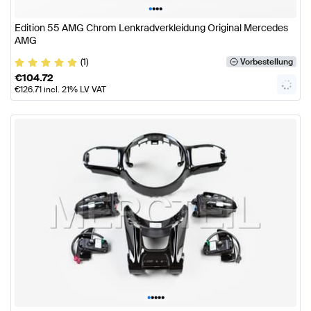
•
•
•
•
Edition 55 AMG Chrom Lenkradverkleidung Original Mercedes
AMG
(1)
Vorbestellung
€
104.72
€
126.71
incl. 21% LV VAT
•
•
•
•
•