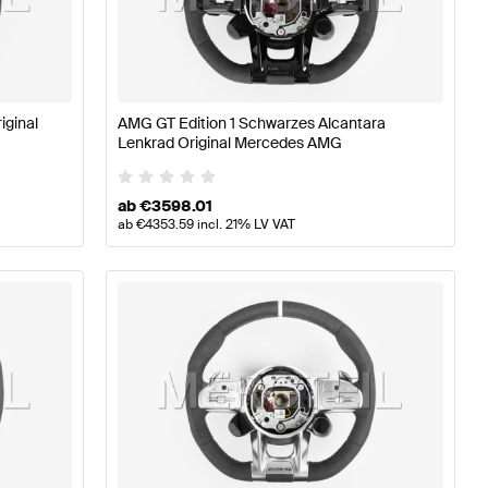
-Klasse W176 Modellpflege Lenkräder
AMG A-Klasse W
ginal
AMG GT Edition 1 Schwarzes Alcantara
Lenkrad Original Mercedes AMG
r
Mercedes-Benz AMG GT-Klasse C190 Modellpflege L
ab
€
3598.01
ab
€
4353.59
incl. 21% LV VAT