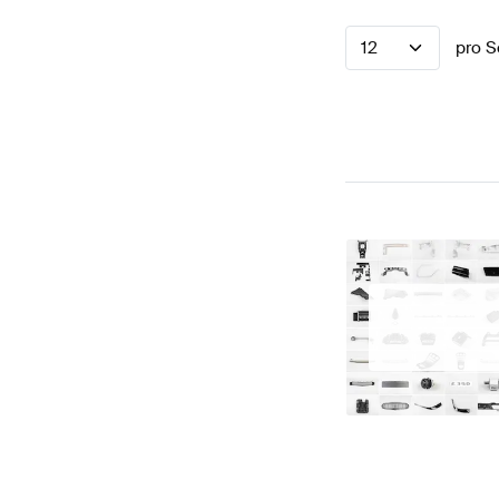
12
pro S