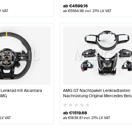
ab
€
4599.16
V VAT
ab
€
5564.98
incl. 21% LV VAT
Lenkrad mit Alcantara
AMG GT Nachtpaket Lenkradtasten
 AMG
Nachrüstung Original Mercedes Ben
ab
€
1519.68
 LV VAT
ab
€
1838.81
incl. 21% LV VAT