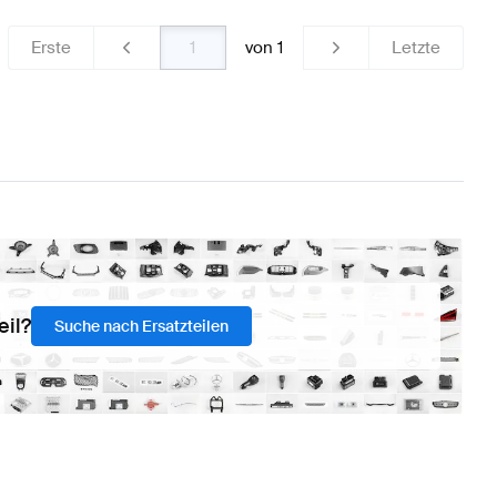
Erste
von
1
Letzte
eil?
Suche nach Ersatzteilen