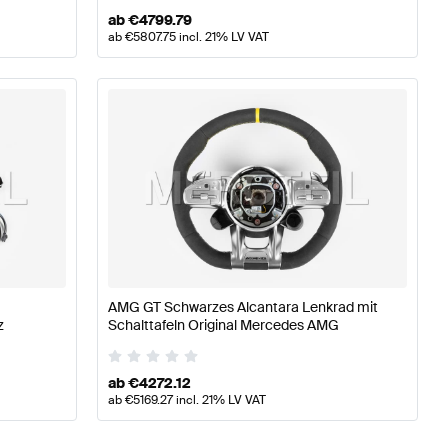
ab
€
4799.79
ab
€
5807.75
incl. 21% LV VAT
AMG GT Schwarzes Alcantara Lenkrad mit
z
Schalttafeln Original Mercedes AMG
ab
€
4272.12
ab
€
5169.27
incl. 21% LV VAT