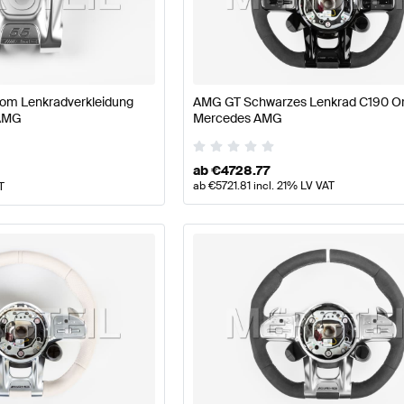
lpflege Lenkräder
AMG A-Klasse W177 Lenkräder
AMG A
om Lenkradverkleidung
AMG GT Schwarzes Lenkrad C190 Ori
 AMG
Mercedes AMG
äder
AMG AMG GT-Klasse C190 Modellpflege Lenkräde
ab
€
4728.77
ab
€
5721.81
incl. 21% LV VAT
T