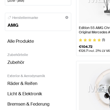
(
2019 - jetzt
)
AMG A-Klasse Lenkräder
AMG A-Klasse W177 Model
Herstellermarke
AMG
Edition 55 AMG Chr
Original Mercedes
BRABUS AMG GT-Klasse C190 Modellpflege Lenkr
(1)
Alle Produkte
€
104.72
€
126.71
incl. 21% LV VA
Zubehörteile
Zubehör
Exterior & Aerodynamik
Räder & Reifen
Licht & Elektronik
Bremsen & Federung