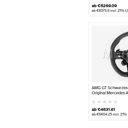
ab
€
5269.09
ab
€
6375.6
incl. 21% L
AMG GT Schwarzes 
Original Mercedes
ab
€
4631.61
ab
€
5604.25
incl. 21%