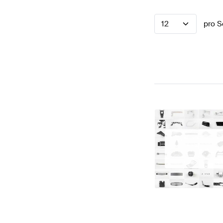
12
pro S