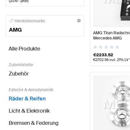
(
2019 - jetzt
)
AMG A-Klasse Räder & Reifen
AMG A-Klasse W177 M
Herstellermarke
AMG
AMG Titan Radschra
Mercedes AMG
BRABUS AMG GT-Klasse C190 Modellpflege Räder 
Alle Produkte
€
2233.52
€
2702.56
incl. 21% LV
Zubehörteile
Zubehör
Exterior & Aerodynamik
Räder & Reifen
Licht & Elektronik
Bremsen & Federung