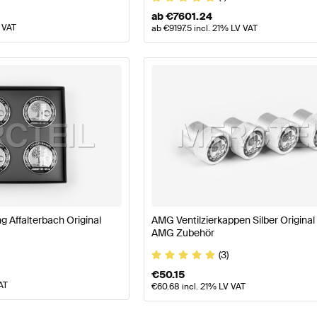
ab
€
7601.24
 VAT
ab
€
9197.5
incl. 21% LV VAT
Affalterbach Original
AMG Ventilzierkappen Silber Origina
AMG Zubehör
(3)
€
50.15
AT
€
60.68
incl. 21% LV VAT