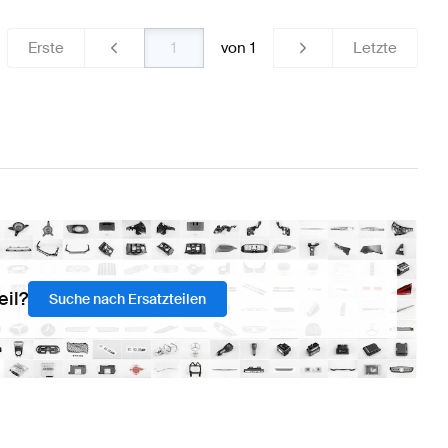
Erste
von
1
Letzte
eil?
Suche nach Ersatzteilen