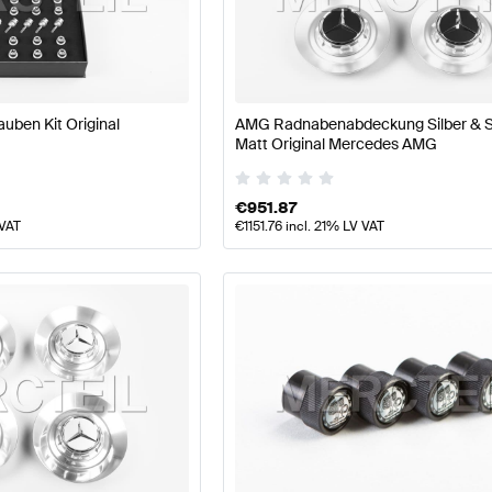
odellpflege Räder & Reifen
AMG A-Klasse W177 Räder
uben Kit Original
AMG Radnabenabdeckung Silber & 
Matt Original Mercedes AMG
& Reifen
AMG AMG GT-Klasse C190 Modellpflege Räde
€
951.87
 VAT
€
1151.76
incl. 21% LV VAT