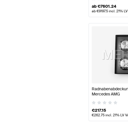
ab
€
7601.24
ab
€
9197.5
incl. 21% LV
Radnabenabdeckung 
Mercedes AMG
€
217.15
€
262.75
incl. 21% LV V