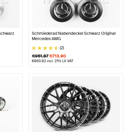
 & Reifen
AMG A-Klasse W176 Modellpflege Räder & Re
Schwarz
Schmiederad Nabendeckel Schwarz Original
Mercedes AMG
r & Reifen
Mercedes-Benz AMG GT-Klasse C190 Modell
(2)
€
951.87
€
713.90
€
863.82
incl. 21% LV VAT