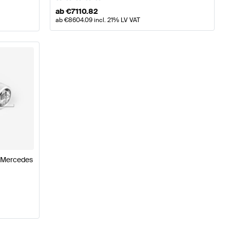
ab
€
7110.82
ab
€
8604.09
incl. 21% LV VAT
l Mercedes