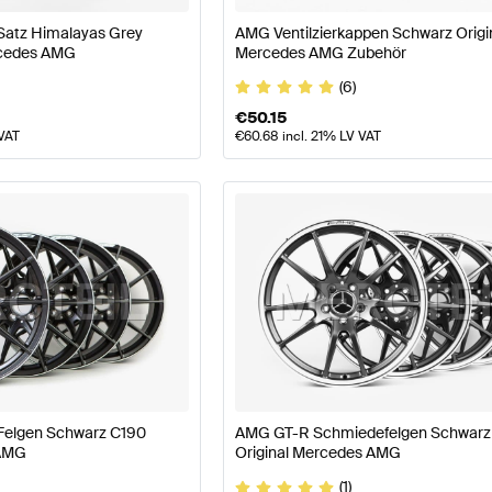
atz Himalayas Grey
AMG Ventilzierkappen Schwarz Origi
rcedes AMG
Mercedes AMG Zubehör
(6)
€
50.15
 VAT
€
60.68
incl. 21% LV VAT
elgen Schwarz C190
AMG GT-R Schmiedefelgen Schwarz
 AMG
Original Mercedes AMG
(1)