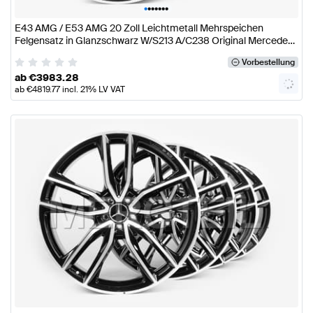
•
•
•
•
•
•
•
E43 AMG / E53 AMG 20 Zoll Leichtmetall Mehrspeichen
Felgensatz in Glanzschwarz W/S213 A/C238 Original Mercedes
AMG
Vorbestellung
ab
€
3983.28
ab
€
4819.77
incl. 21% LV VAT