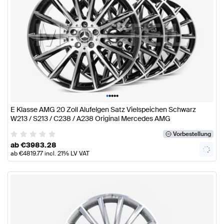
•
•
•
•
•
E Klasse AMG 20 Zoll Alufelgen Satz Vielspeichen Schwarz
W213 / S213 / C238 / A238 Original Mercedes AMG
Vorbestellung
ab
€
3983.28
ab
€
4819.77
incl. 21% LV VAT