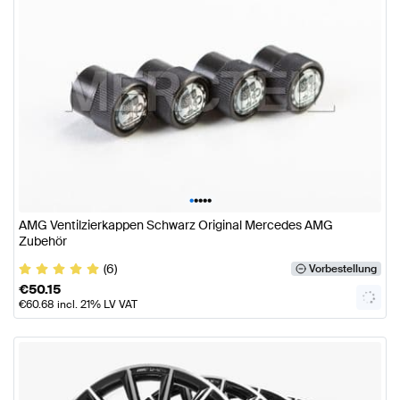
•
•
•
•
•
AMG Ventilzierkappen Schwarz Original Mercedes AMG
Zubehör
(6)
Vorbestellung
€
50.15
€
60.68
incl. 21% LV VAT