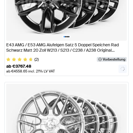
•
•
•
•
E43 AMG / E53 AMG Alufelgen Satz 5 Doppel Speichen Rad
Schwarz Matt 20 Zoll W213 / S213 / C238 / A238 Original
Mercedes AMG
(2)
Vorbestellung
ab
€
3767.48
ab
€
4558.65
incl. 21% LV VAT