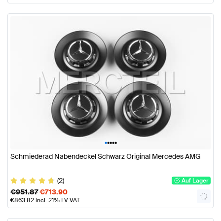
•
•
•
•
•
Schmiederad Nabendeckel Schwarz Original Mercedes AMG
(2)
Auf Lager
€
951.87
€
713.90
€
863.82
incl. 21% LV VAT