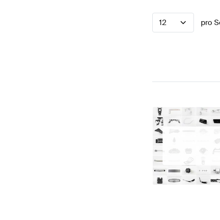
12
pro S