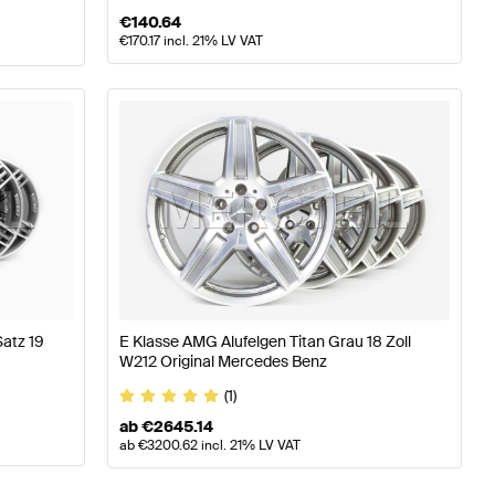
€
140.64
€
170.17
incl. 21% LV VAT
Satz 19
E Klasse AMG Alufelgen Titan Grau 18 Zoll
W212 Original Mercedes Benz
(1)
ab
€
2645.14
ab
€
3200.62
incl. 21% LV VAT