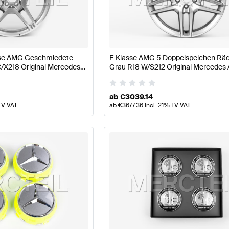
odellpflege Räder & Reifen
AMG A-Klasse W177 Räder
asse AMG Geschmiedete
E Klasse AMG 5 Doppelspeichen Räd
/X218 Original Mercedes
Grau R18 W/S212 Original Mercede
se S212 Räder & Reifen
Mercedes-Benz E-Klasse S212 
ab
€
3039.14
LV VAT
ab
€
3677.36
incl. 21% LV VAT