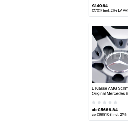
€
140.64
€
170.17
incl. 21% LV VA
E Klasse AMG Schmi
Original Mercedes 
ab
€
5686.84
ab
€
6881.08
incl. 21%