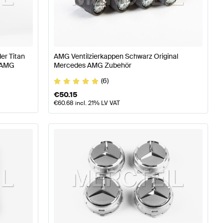
 & Reifen
AMG A-Klasse W176 Modellpflege Räder & Re
er Titan
AMG Ventilzierkappen Schwarz Original
s AMG
Mercedes AMG Zubehör
Räder & Reifen
(6)
€
50.15
€
60.68
incl. 21% LV VAT