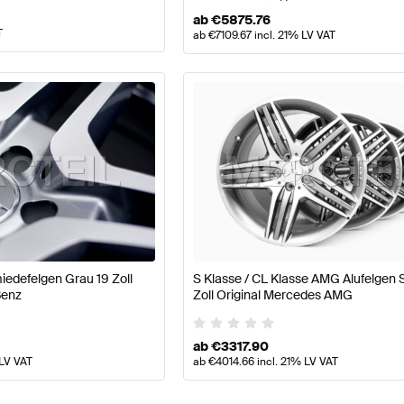
ab
€
5875.76
T
ab
€
7109.67
incl. 21% LV VAT
edefelgen Grau 19 Zoll
S Klasse / CL Klasse AMG Alufelgen 
Benz
Zoll Original Mercedes AMG
ab
€
3317.90
 LV VAT
ab
€
4014.66
incl. 21% LV VAT