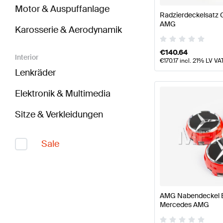
Motor & Auspuffanlage
Radzierdeckelsatz 
AMG
Karosserie & Aerodynamik
€
140.64
Interior
€
170.17
incl. 21% LV VA
Lenkräder
Elektronik & Multimedia
Sitze & Verkleidungen
Sale
AMG Nabendeckel Ed
Mercedes AMG