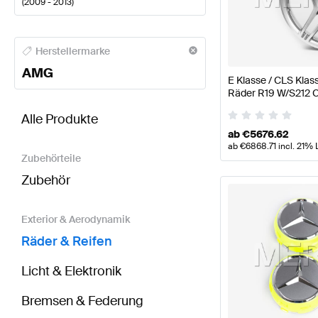
(
2009 - 2013
)
AMG A-Klasse Räder & Reifen
AMG A-Klasse W177 M
Herstellermarke
AMG
E Klasse / CLS Kl
Räder R19 W/S212 C
BRABUS E-Klasse S212 Räder & Reifen
AMG E-Klas
AMG
Alle Produkte
ab
€
5676.62
ab
€
6868.71
incl. 21% 
Zubehörteile
Zubehör
Exterior & Aerodynamik
Räder & Reifen
Licht & Elektronik
Bremsen & Federung