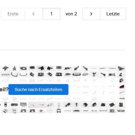
Erste
von
2
Letzte
eil?
Suche nach Ersatzteilen