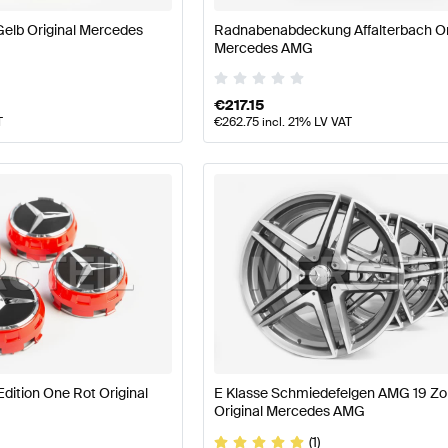
Gelb Original Mercedes
Radnabenabdeckung Affalterbach Or
Mercedes AMG
€
217.15
T
€
262.75
incl. 21% LV VAT
ition One Rot Original
E Klasse Schmiedefelgen AMG 19 Zo
Original Mercedes AMG
(1)