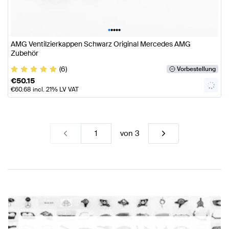
•
•
•
•
•
AMG Ventilzierkappen Schwarz Original Mercedes AMG
Zubehör
(6)
Vorbestellung
€
50.15
€
60.68
incl. 21% LV VAT
von
3