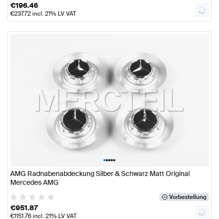
€
196.46
€
237.72
incl. 21% LV VAT
•
•
•
•
•
AMG Radnabenabdeckung Silber & Schwarz Matt Original
Mercedes AMG
Vorbestellung
€
951.87
€
1151.76
incl. 21% LV VAT