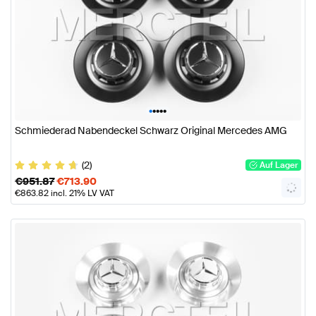
•
•
•
•
•
Schmiederad Nabendeckel Schwarz Original Mercedes AMG
(2)
Auf Lager
€
951.87
€
713.90
€
863.82
incl. 21% LV VAT