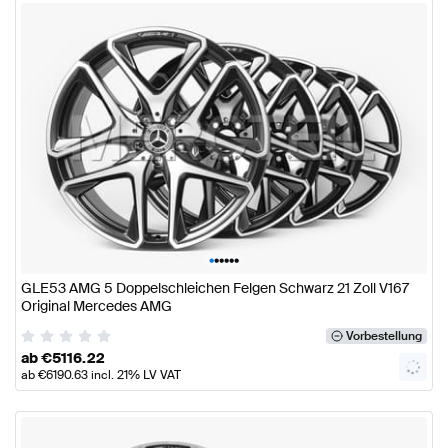
•
•
•
•
•
•
GLE53 AMG 5 Doppelschleichen Felgen Schwarz 21 Zoll V167
Original Mercedes AMG
Vorbestellung
ab
€
5116.22
ab
€
6190.63
incl. 21% LV VAT