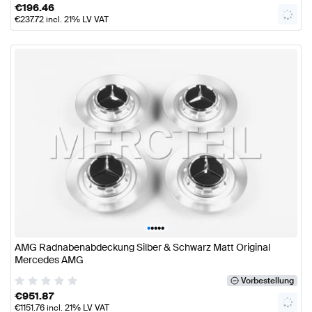
€
196.46
€
237.72
incl. 21% LV VAT
•
•
•
•
•
AMG Radnabenabdeckung Silber & Schwarz Matt Original
Mercedes AMG
Vorbestellung
€
951.87
€
1151.76
incl. 21% LV VAT