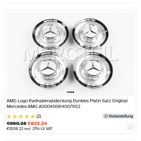
•
•
•
•
•
AMG Logo Radnabenabdeckung Dunkles Platin Satz Original
Mercedes AMG A00040064007952
(2)
Vorbestellung
€
980.28
€
833.24
€
1008.22
incl. 21% LV VAT