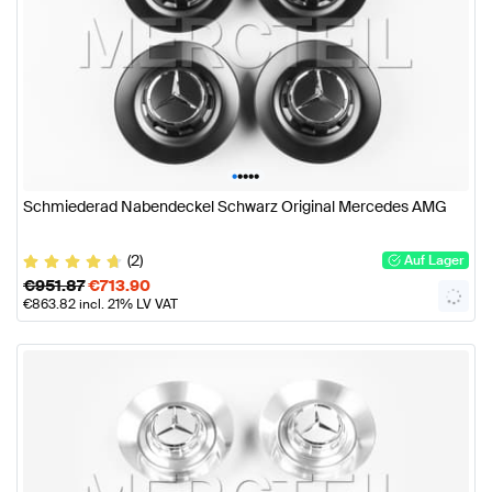
•
•
•
•
•
Schmiederad Nabendeckel Schwarz Original Mercedes AMG
(2)
Auf Lager
€
951.87
€
713.90
€
863.82
incl. 21% LV VAT