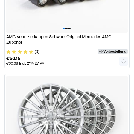
•
•
•
•
•
AMG Ventilzierkappen Schwarz Original Mercedes AMG
Zubehör
(6)
Vorbestellung
€
50.15
€
60.68
incl. 21% LV VAT