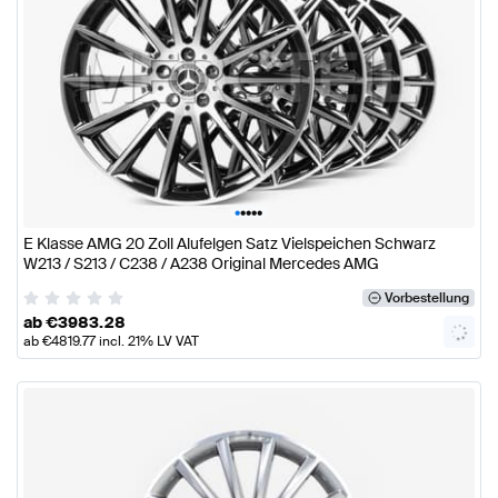
•
•
•
•
•
E Klasse AMG 20 Zoll Alufelgen Satz Vielspeichen Schwarz
W213 / S213 / C238 / A238 Original Mercedes AMG
Vorbestellung
ab
€
3983.28
ab
€
4819.77
incl. 21% LV VAT