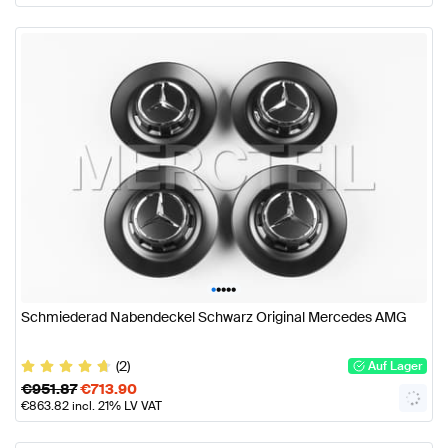
•
•
•
•
•
Schmiederad Nabendeckel Schwarz Original Mercedes AMG
(2)
Auf Lager
€
951.87
€
713.90
€
863.82
incl. 21% LV VAT