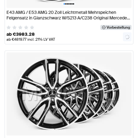
•
•
•
•
•
•
•
E43 AMG / E53 AMG 20 Zoll Leichtmetall Mehrspeichen
Felgensatz in Glanzschwarz W/S213 A/C238 Original Mercedes
AMG
Vorbestellung
ab
€
3983.28
ab
€
4819.77
incl. 21% LV VAT