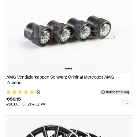
•
•
•
•
•
AMG Ventilzierkappen Schwarz Original Mercedes AMG
Zubehör
(6)
Vorbestellung
€
50.15
€
60.68
incl. 21% LV VAT