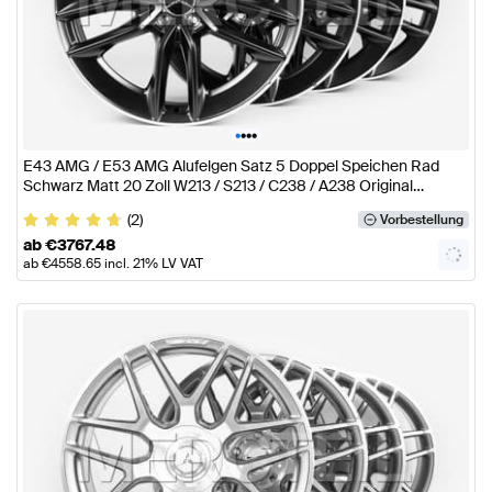
•
•
•
•
E43 AMG / E53 AMG Alufelgen Satz 5 Doppel Speichen Rad
Schwarz Matt 20 Zoll W213 / S213 / C238 / A238 Original
Mercedes AMG
(2)
Vorbestellung
ab
€
3767.48
ab
€
4558.65
incl. 21% LV VAT