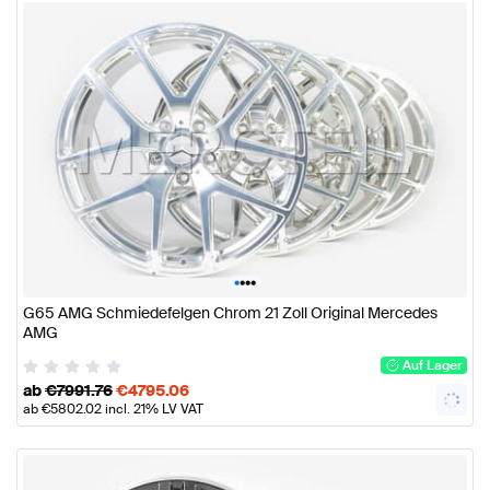
•
•
•
•
G65 AMG Schmiedefelgen Chrom 21 Zoll Original Mercedes
AMG
Auf Lager
ab
€
7991.76
€
4795.06
ab
€
5802.02
incl. 21% LV VAT