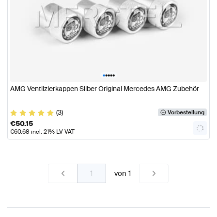
•
•
•
•
•
AMG Ventilzierkappen Silber Original Mercedes AMG Zubehör
(3)
Vorbestellung
€
50.15
€
60.68
incl. 21% LV VAT
von
1