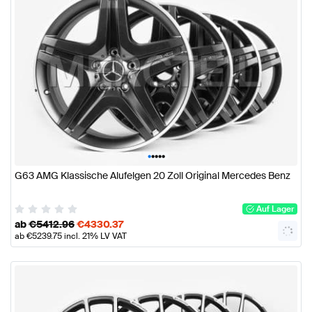
•
•
•
•
•
G63 AMG Klassische Alufelgen 20 Zoll Original Mercedes Benz
Auf Lager
ab
€
5412.96
€
4330.37
ab
€
5239.75
incl. 21% LV VAT