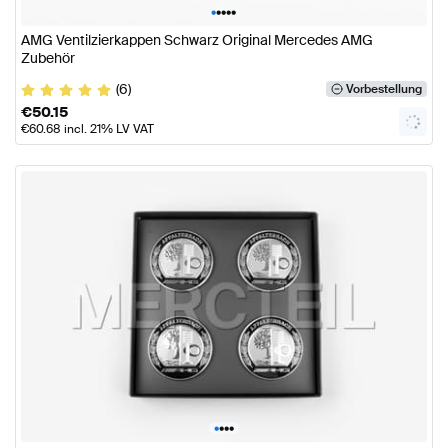
•
•
•
•
•
AMG Ventilzierkappen Schwarz Original Mercedes AMG
Zubehör
(6)
Vorbestellung
€
50.15
€
60.68
incl. 21% LV VAT
•
•
•
•