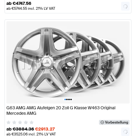
ab
€
4747.56
ab
€
5744.55
incl. 21% LV VAT
•
•
•
•
•
G63 AMG AMG Alufelgen 20 Zoll G Klasse W463 Original
Mercedes AMG
Vorbestellung
ab
€
3884.36
€
2913.27
ab
€
3525.06
incl. 21% LV VAT