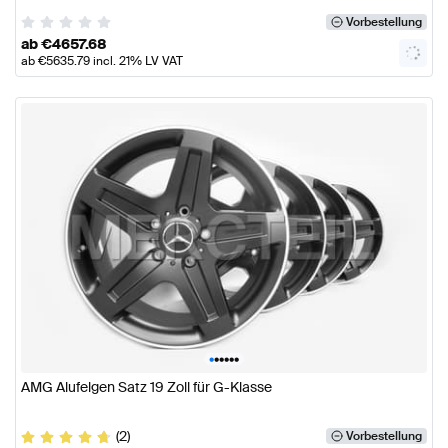
Vorbestellung
ab
€
4657.68
ab
€
5635.79
incl. 21% LV VAT
•
•
•
•
•
•
AMG Alufelgen Satz 19 Zoll für G-Klasse
(2)
Vorbestellung