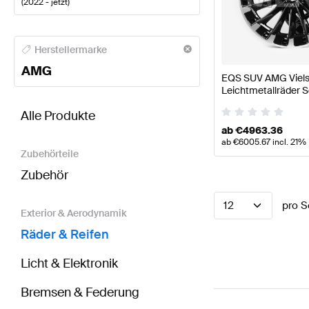
(
2022 - jetzt
)
AMG A-Klasse Räder & Reifen
AMG A-Klasse W177 M
Herstellermarke
AMG
EQS SUV AMG Viels
Leichtmetallräder 
BRABUS EQS-Klasse X296 Räder & Reifen
AMG EQS
Original Mercedes
Alle Produkte
ab
€
4963.36
ab
€
6005.67
incl. 21%
Zubehörteile
Zubehör
12
pro S
Exterior & Aerodynamik
Räder & Reifen
Licht & Elektronik
Bremsen & Federung