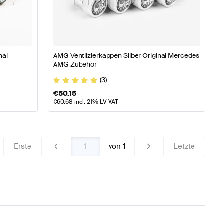
 & Reifen
AMG A-Klasse W176 Modellpflege Räder & Re
nal
AMG Ventilzierkappen Silber Original Mercedes
AMG Zubehör
sse X296 Räder & Reifen
(3)
€
50.15
€
60.68
incl. 21% LV VAT
Erste
von
1
Letzte