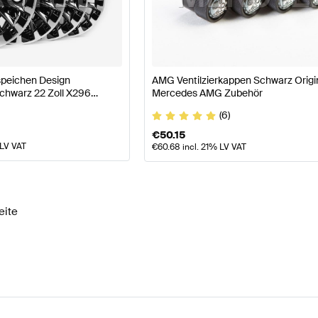
odellpflege Räder & Reifen
AMG A-Klasse W177 Räder
peichen Design
AMG Ventilzierkappen Schwarz Origi
Schwarz 22 Zoll X296
Mercedes AMG Zubehör
-Klasse X296 Räder & Reifen
Mercedes-Benz EQS-Kla
 AMG
(6)
€
50.15
 LV VAT
€
60.68
incl. 21% LV VAT
eite