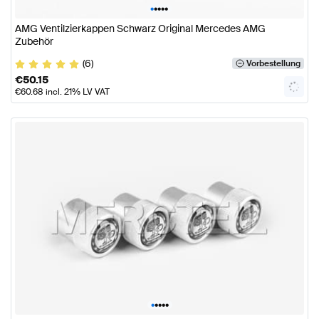
•
•
•
•
•
AMG Ventilzierkappen Schwarz Original Mercedes AMG
Zubehör
(6)
Vorbestellung
€
50.15
€
60.68
incl. 21% LV VAT
•
•
•
•
•