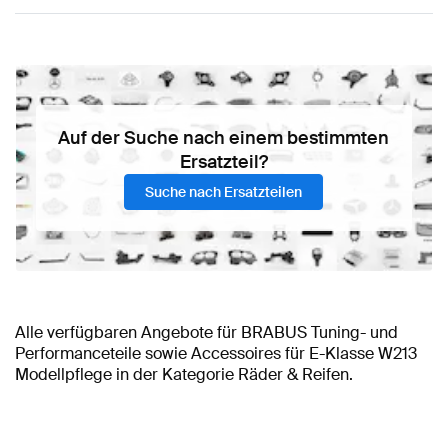
Auf der Suche nach einem bestimmten
Ersatzteil?
Suche nach Ersatzteilen
Alle verfügbaren Angebote für BRABUS Tuning- und
Performanceteile sowie Accessoires für E-Klasse W213
Modellpflege in der Kategorie Räder & Reifen.
BRABUS E-Klasse W213 Modellpflege Räder & Reifen
BRABUS E-Klasse W213 Modellpflege Zubehör
BRABUS A-Klasse Räder & Reifen
BRABUS A-Klasse W177
BRABUS E-Klasse
AMG E-
Klasse W213 Modellpflege Räder & Reifen
W213 Modellpflege Räder & Reifen
Modellpflege Räder & Reifen
BRABUS A-Klasse W177 Räder &
BRABUS E-Klasse W213
Mercedes-Benz E-