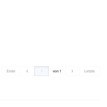
W177 Räder & Reifen
BRABUS A-Klasse W176 Modellpfle
 X117 Räder & Reifen
Erste
von
1
Letzte