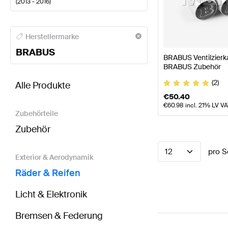
(
2013 - 2016
)
BRABUS A-Klasse Räder & Reifen
BRABUS A-Klasse
Herstellermarke
BRABUS
BRABUS Ventilzierka
BRABUS Zubehör
BRABUS CLA-Klasse X117 Räder & Reifen
AMG CLA-
(2)
Alle Produkte
€
50.40
€
60.98
incl. 21% LV V
Zubehörteile
Zubehör
12
pro S
Exterior & Aerodynamik
Räder & Reifen
Licht & Elektronik
Bremsen & Federung