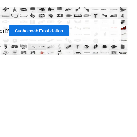
eil?
Suche nach Ersatzteilen