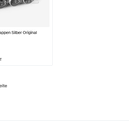
 W177 Modellpflege Räder & Reifen
BRABUS A-Klasse 
ppen Silber Original
Klasse X117 Räder & Reifen
Mercedes-Benz CLA-Klasse
AT
eite