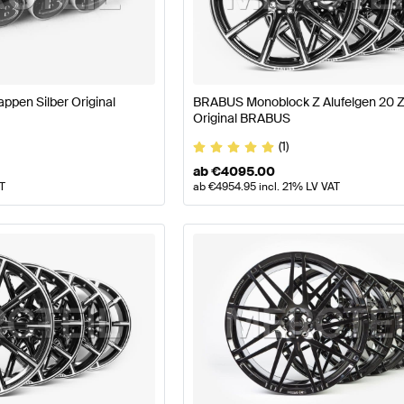
 W177 Modellpflege Räder & Reifen
BRABUS A-Klasse 
ppen Silber Original
BRABUS Monoblock Z Alufelgen 20 Z
Original BRABUS
se C217 Räder & Reifen
Mercedes-Benz S-Klasse C217 
(1)
ab
€
4095.00
AT
ab
€
4954.95
incl. 21% LV VAT