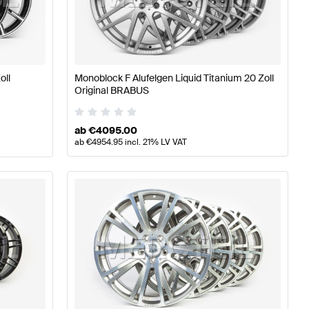
W177 Räder & Reifen
BRABUS A-Klasse W176 Modellpfle
oll
Monoblock F Alufelgen Liquid Titanium 20 Zoll
Original BRABUS
Räder & Reifen
ab
€
4095.00
ab
€
4954.95
incl. 21% LV VAT