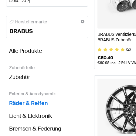
(
2014 - 2017
)
BRABUS A-Klasse Räder & Reifen
BRABUS A-Klasse
Herstellermarke
BRABUS
BRABUS Ventilzierka
BRABUS Zubehör
BRABUS S-Klasse C217 Räder & Reifen
AMG S-Klas
(2)
Alle Produkte
€
50.40
€
60.98
incl. 21% LV V
Zubehörteile
Zubehör
Exterior & Aerodynamik
Räder & Reifen
Licht & Elektronik
Bremsen & Federung