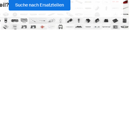
eil?
Suche nach Ersatzteilen