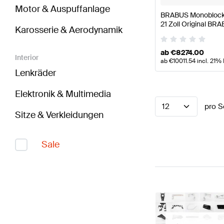
Motor & Auspuffanlage
BRABUS Monoblock Z
21 Zoll Original BR
Karosserie & Aerodynamik
ab
€
8274.00
Interior
ab
€
10011.54
incl. 21%
Lenkräder
Elektronik & Multimedia
12
pro S
Sitze & Verkleidungen
Sale