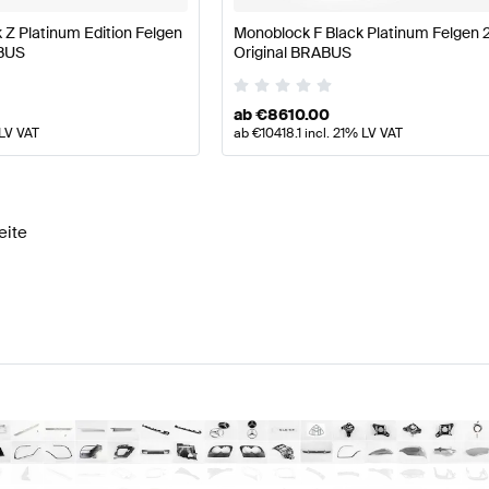
 Platinum Edition Felgen
Monoblock F Black Platinum Felgen 2
ABUS
Original BRABUS
ab
€
8610.00
 LV VAT
ab
€
10418.1
incl. 21% LV VAT
eite