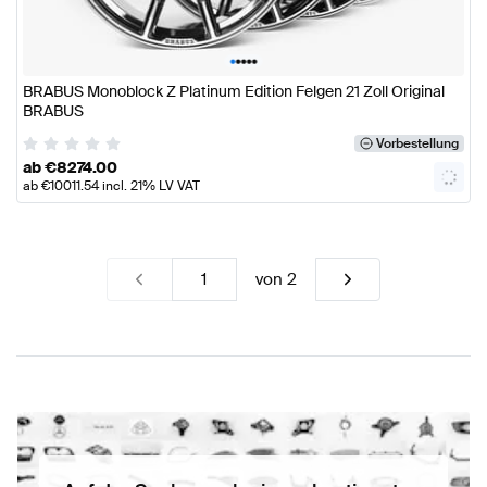
•
•
•
•
•
BRABUS Monoblock Z Platinum Edition Felgen 21 Zoll Original
BRABUS
Vorbestellung
ab
€
8274.00
ab
€
10011.54
incl. 21% LV VAT
von
2