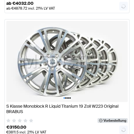
ab
€
4032.00
ab
€
4878.72
incl. 21% LV VAT
•
•
•
•
•
S Klasse Monoblock R Liquid Titanium 19 Zoll W223 Original
BRABUS
Vorbestellung
€
3150.00
€
3811.5
incl. 21% LV VAT