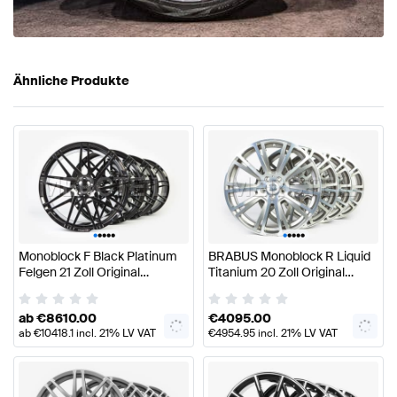
Ähnliche Produkte
•
•
•
•
•
•
•
•
•
•
Monoblock F Black Platinum
BRABUS Monoblock R Liquid
Felgen 21 Zoll Original
Titanium 20 Zoll Original
BRABUS
BRABUS
ab
€
8610.00
€
4095.00
ab
€
10418.1
incl. 21% LV VAT
€
4954.95
incl. 21% LV VAT