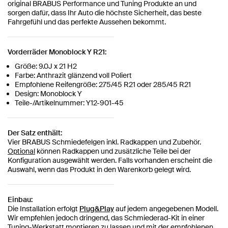
original BRABUS Performance und Tuning Produkte an und
sorgen dafür, dass Ihr Auto die höchste Sicherheit, das beste
Fahrgefühl und das perfekte Aussehen bekommt.
Vorderräder Monoblock Y R21:
Größe: 9.0J x 21 H2
Farbe: Anthrazit glänzend voll Poliert
Empfohlene Reifengröße: 275/45 R21 oder 285/45 R21
Design: Monoblock Y
Teile-/Artikelnummer: Y12-901-45
Der Satz enthält:
Vier BRABUS Schmiedefelgen inkl. Radkappen und Zubehör.
Optional
können Radkappen und zusätzliche Teile bei der
Konfiguration ausgewählt werden. Falls vorhanden erscheint die
Auswahl, wenn das Produkt in den Warenkorb gelegt wird.
Einbau:
Die Installation erfolgt
Plug&Play
auf jedem angegebenen Modell.
Wir empfehlen jedoch dringend, das Schmiederad-Kit in einer
Tuning-Werkstatt montieren zu lassen und mit der empfohlenen