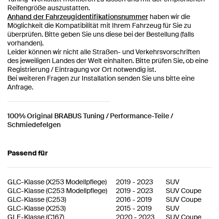
Reifengröße auszustatten.
Anhand der Fahrzeugidentifikationsnummer
haben wir die
Möglichkeit die Kompatibilität mit Ihrem Fahrzeug für Sie zu
überprüfen. Bitte geben Sie uns diese bei der Bestellung (falls
vorhanden).
Leider können wir nicht alle Straßen- und Verkehrsvorschriften
des jeweiligen Landes der Welt einhalten. Bitte prüfen Sie, ob eine
Registrierung / Eintragung vor Ort notwendig ist.
Bei weiteren Fragen zur Installation senden Sie uns bitte eine
Anfrage.
100% Original BRABUS Tuning / Performance-Teile /
Schmiedefelgen
Passend für
GLC-Klasse
(
X253 Modellpflege
)
2019
-
2023
SUV
GLC-Klasse
(
C253 Modellpflege
)
2019
-
2023
SUV Coupe
GLC-Klasse
(
C253
)
2016
-
2019
SUV Coupe
GLC-Klasse
(
X253
)
2015
-
2019
SUV
GLE-Klasse
(
C167
)
2020
-
2023
SUV Coupe