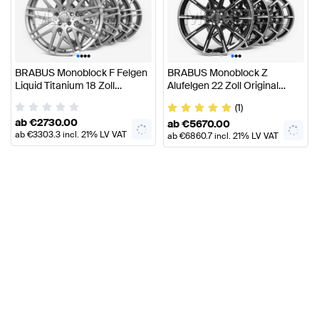
•
•
•
•
•
•
•
BRABUS Monoblock F Felgen
BRABUS Monoblock Z
Liquid Titanium 18 Zoll
Alufelgen 22 Zoll Original
Original BRABUS
BRABUS
(1)
ab
€
2730.00
ab
€
5670.00
ab
€
3303.3
incl. 21% LV VAT
ab
€
6860.7
incl. 21% LV VAT