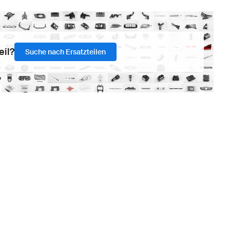
eil?
Suche nach Ersatzteilen