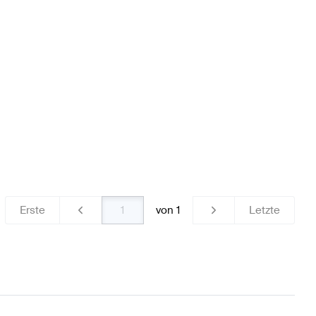
W177 Räder & Reifen
BRABUS A-Klasse W176 Modellpfle
sse X294 Räder & Reifen
Erste
von
1
Letzte