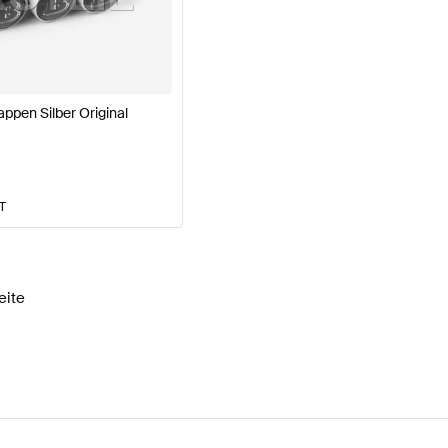
 W177 Modellpflege Räder & Reifen
BRABUS A-Klasse 
ppen Silber Original
-Klasse X294 Räder & Reifen
Mercedes-Benz EQE-Kla
AT
eite