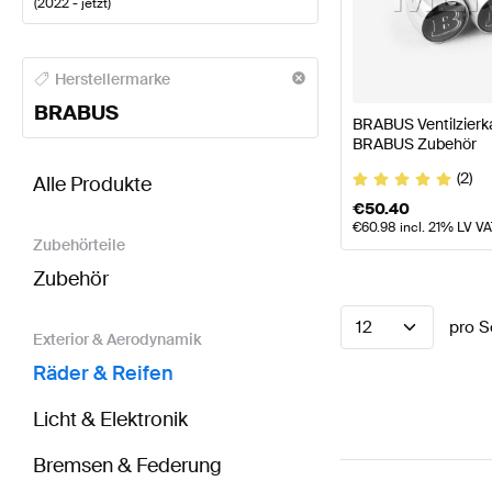
(
2022 - jetzt
)
BRABUS A-Klasse Räder & Reifen
BRABUS A-Klasse
Herstellermarke
BRABUS
BRABUS Ventilzierka
BRABUS Zubehör
BRABUS EQE-Klasse X294 Räder & Reifen
AMG EQE
(2)
Alle Produkte
€
50.40
€
60.98
incl. 21% LV V
Zubehörteile
Zubehör
12
pro S
Exterior & Aerodynamik
Räder & Reifen
Licht & Elektronik
Bremsen & Federung