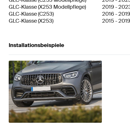
GLC-Klasse
(
C253 Modellpflege
)
2019
-
202
GLC-Klasse
(
X253 Modellpflege
)
2019
-
202
GLC-Klasse
(
C253
)
2016
-
201
GLC-Klasse
(
X253
)
2015
-
201
Installationsbeispiele