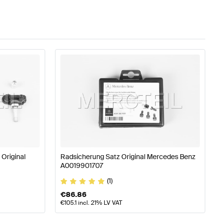
Original
Radsicherung Satz Original Mercedes Benz
A0019901707
(1)
€
86.86
€
105.1
incl. 21% LV VAT