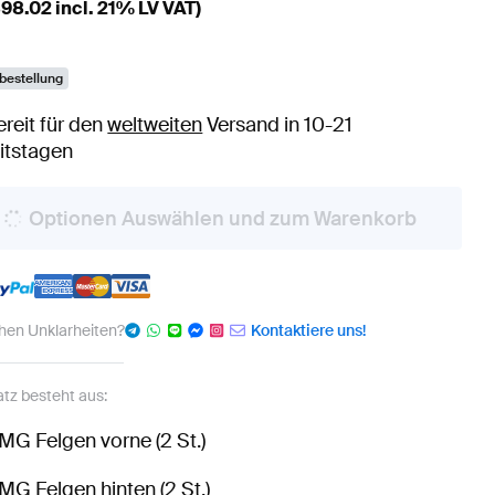
98.02
incl. 21% LV VAT)
bestellung
ereit für den
weltweiten
Versand in 10-21
itstagen
Optionen Auswählen und zum Warenkorb
hen Unklarheiten?
Kontaktiere uns!
atz besteht aus:
MG Felgen vorne (2 St.)
MG Felgen hinten (2 St.)