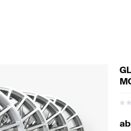
GL
MO
a