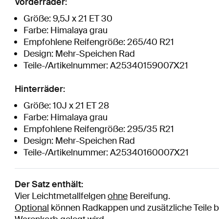
Vorderräder:
Größe: 9,5J x 21 ET 30
Farbe: Himalaya grau
Empfohlene Reifengröße: 265/40 R21
Design: Mehr-Speichen Rad
Teile-/Artikelnummer: A25340159007X21
Hinterräder:
Größe: 10J x 21 ET 28
Farbe: Himalaya grau
Empfohlene Reifengröße: 295/35 R21
Design: Mehr-Speichen Rad
Teile-/Artikelnummer: A25340160007X21
Der Satz enthält:
Vier Leichtmetallfelgen
ohne
Bereifung.
Optional
können Radkappen und zusätzliche Teile be