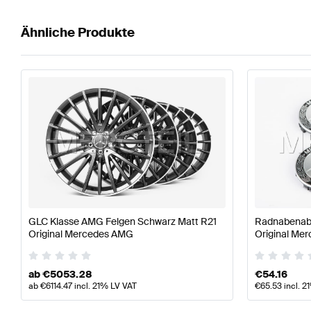
Ähnliche Produkte
GLC Klasse AMG Felgen Schwarz Matt R21
Radnabenabd
Original Mercedes AMG
Original Me
ab
€
5053.28
€
54.16
ab
€
6114.47
incl. 21% LV VAT
€
65.53
incl. 2