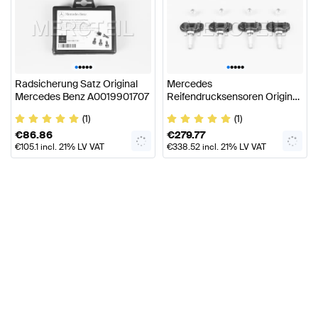
•
•
•
•
•
•
•
•
•
•
Radsicherung Satz Original
Mercedes
Mercedes Benz A0019901707
Reifendrucksensoren Original
Mercedes Benz
(1)
(1)
€
86.86
€
279.77
€
105.1
incl. 21% LV VAT
€
338.52
incl. 21% LV VAT