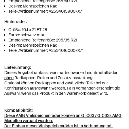
Empfohlene Reifengröße: 265/40 R21
Design: Mehrspeichen Rad
Teile-/Artikelnummer: A25340159007X71
Hinterräder:
Größe: 10J x 21 ET 28
Farbe: schwarz matt
Empfohlene Reifengröße: 295/35 R21
Design: Mehrspeichen Rad
Teile-/Artikelnummer: A25340160007X71
Lieferumfang:
Dieses Angebot umfasst vier mattschwarze Leichtmetallräder
ohne
Radkappen, Reifen und Zusatzausstattung.
Optional
können Radkappen und zusätzliche Teile bei der
Konfiguration ausgewählt werden. Falls vorhanden erscheint die
Auswahl, wenn das Produkt in den Warenkorb gelegt wird.
Kompatibilität:
Diese AMG Vielspeichenräder können an GLC63 / GlC63s AMG
Modellen verbaut werden.
Der Einbau dieser Vielspeichenräder ist in Verbindung mit