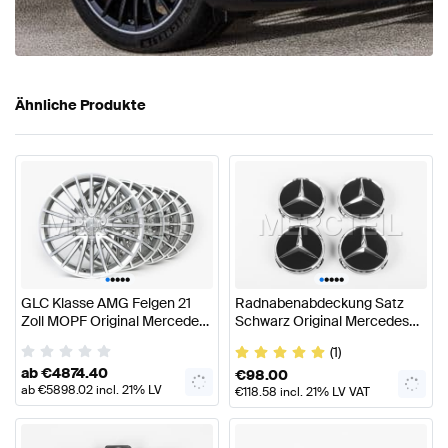
Ähnliche Produkte
•
•
•
•
•
•
•
•
•
•
GLC Klasse AMG Felgen 21
Radnabenabdeckung Satz
Zoll MOPF Original Mercedes
Schwarz Original Mercedes
AMG
Benz
(1)
ab
€
4874.40
€
98.00
ab
€
5898.02
incl. 21% LV
€
118.58
incl. 21% LV VAT
VAT