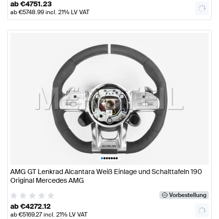
ab
€
4751.23
ab
€
5748.99
incl. 21% LV VAT
•
•
•
•
•
•
•
AMG GT Lenkrad Alcantara Weiß Einlage und Schalttafeln 190
Original Mercedes AMG
Vorbestellung
ab
€
4272.12
ab
€
5169.27
incl. 21% LV VAT