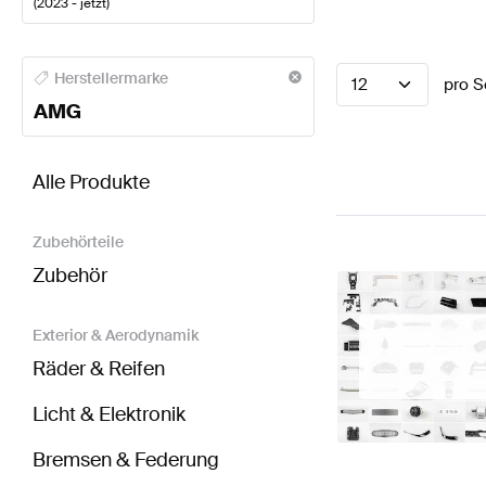
(
2023 - jetzt
)
AMG A-Klasse Lenkräder
AMG A-Klasse W177 Model
Herstellermarke
12
pro S
AMG
BRABUS GLB-Klasse X247 Modellpflege Lenkräde
Alle Produkte
Zubehörteile
Zubehör
Exterior & Aerodynamik
Räder & Reifen
Licht & Elektronik
Bremsen & Federung