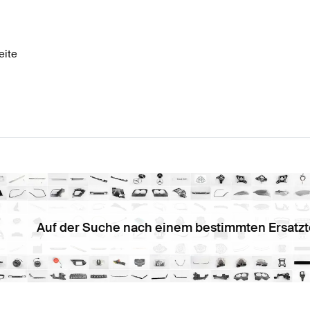
lpflege Lenkräder
AMG A-Klasse W177 Lenkräder
AMG A
eite
r
AMG GLB-Klasse X247 Modellpflege Lenkräder
Merced
Auf der Suche nach einem bestimmten Ersatzt