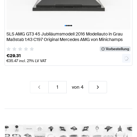
•
•
•
•
•
SLS AMG GT3 45 Jubiläumsmodell 2016 Modellauto in Grau
Maßstab 1:43 C197 Original Mercedes AMG von Minichamps
Vorbestellung
€
29.31
€
35.47
incl. 21% LV VAT
von
4