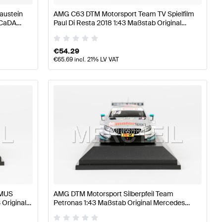
austein
AMG C63 DTM Motorsport Team TV Spielfilm
 CaDA
Paul Di Resta 2018 1:43 Maßstab Original
Mercedes AMG von Minimax
€
54.29
€
65.69
incl. 21% LV VAT
EMUS
AMG DTM Motorsport Silberpfeil Team
 Original
Petronas 1:43 Maßstab Original Mercedes
AMG von Minimax