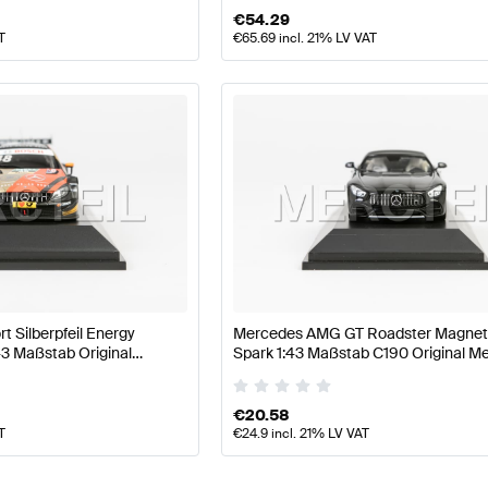
€
54.29
T
€
65.69
incl. 21% LV VAT
 Silberpfeil Energy
Mercedes AMG GT Roadster Magnet
43 Maßstab Original
Spark 1:43 Maßstab C190 Original M
 Minimax
AMG
€
20.58
T
€
24.9
incl. 21% LV VAT