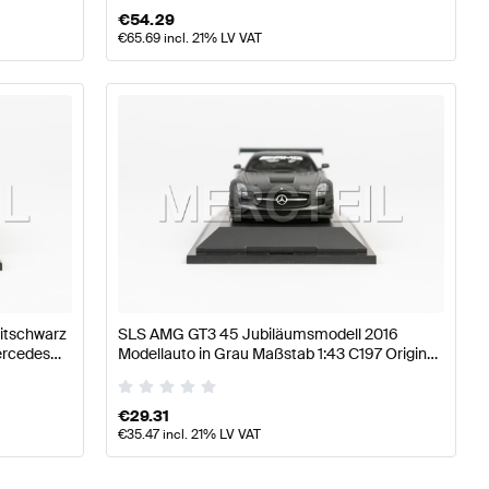
€
54.29
€
65.69
incl. 21% LV VAT
itschwarz
SLS AMG GT3 45 Jubiläumsmodell 2016
ercedes
Modellauto in Grau Maßstab 1:43 C197 Original
Mercedes AMG von Minichamps
€
29.31
€
35.47
incl. 21% LV VAT