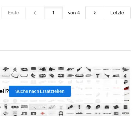
Erste
von
4
Letzte
eil?
Suche nach Ersatzteilen