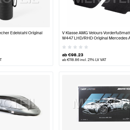
pflege Zubehör
AMG A-Klasse W177 Zubehör
AMG A-Kla
behör
Mercedes-Benz EQV-Klasse Zubehör
her Edelstahl Original
V Klasse AMG Velours Vorderfußmat
W447 LHD/RHD Original Mercedes
ab
€
98.23
AT
ab
€
118.86
incl. 21% LV VAT