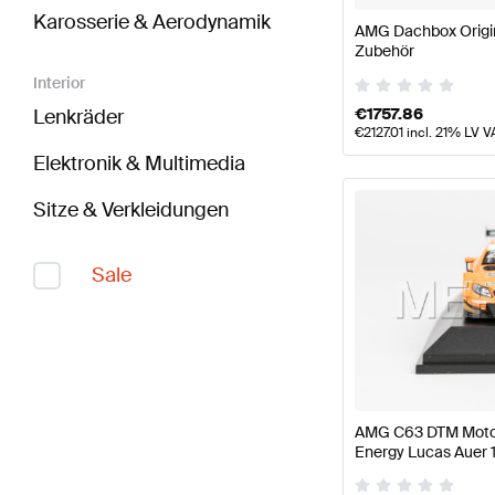
Karosserie & Aerodynamik
AMG Dachbox Origi
Zubehör
Interior
€
1757.86
Lenkräder
€
2127.01
incl. 21% LV V
Elektronik & Multimedia
Sitze & Verkleidungen
Sale
AMG C63 DTM Motor
Energy Lucas Auer 1
Mercedes AMG von