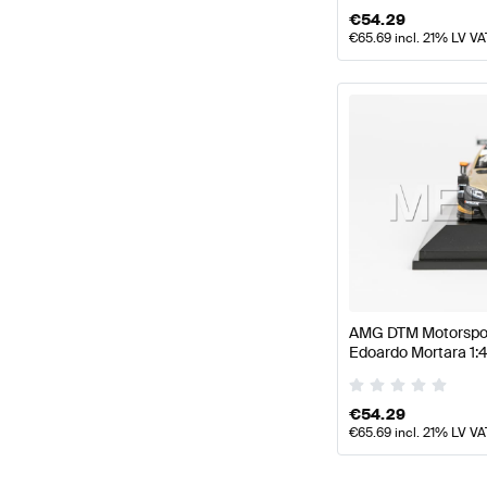
€
54.29
€
65.69
incl. 21% LV VA
AMG DTM Motorsport
Edoardo Mortara 1:
Mercedes AMG von
€
54.29
€
65.69
incl. 21% LV VA