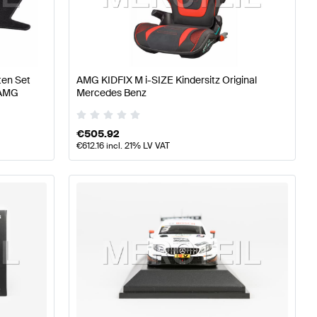
sse W176 Modellpflege Zubehör
AMG A-Klasse W176 Z
ten Set
AMG KIDFIX M i-SIZE Kindersitz Original
 AMG
Mercedes Benz
€
505.92
€
612.16
incl. 21% LV VAT