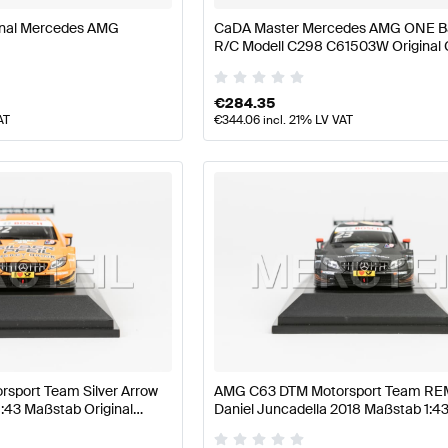
nal Mercedes AMG
CaDA Master Mercedes AMG ONE B
R/C Modell C298 C61503W Original
Master
€
284.35
AT
€
344.06
incl. 21% LV VAT
sport Team Silver Arrow
AMG C63 DTM Motorsport Team R
:43 Maßstab Original
Daniel Juncadella 2018 Maßstab 1:43
 Minimax
Mercedes-AMG von Minimax