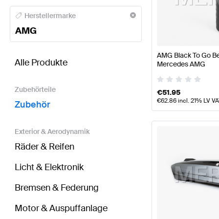
AMG A-Klasse Zubehör
AMG A-Klasse W177 Modell
Herstellermarke
AMG
BRABUS EQV-Klasse Zubehör
AMG EQV-Klasse Zu
AMG Black To Go Bec
Alle Produkte
Mercedes AMG
Zubehörteile
€
51.95
€
62.86
incl. 21% LV V
Zubehör
Exterior & Aerodynamik
Räder & Reifen
Licht & Elektronik
Bremsen & Federung
Motor & Auspuffanlage