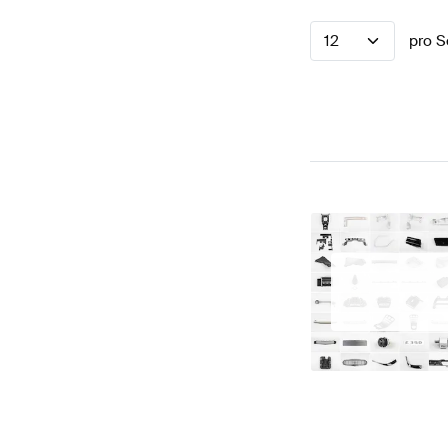
12
pro S