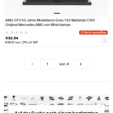
•
•
•
•
•
AMG GT3 50 Jahre Modellauto Grau 1:43 Maßstab C190
Original Mercedes AMG von Minichamps
Nicht bestellbar
€
32.54
€
39.37
incl. 21% LV VAT
von
4