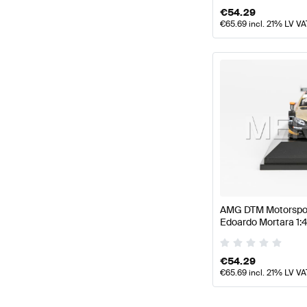
€
54.29
€
65.69
incl. 21% LV VA
AMG DTM Motorsport
Edoardo Mortara 1:
Mercedes AMG von
€
54.29
€
65.69
incl. 21% LV VA