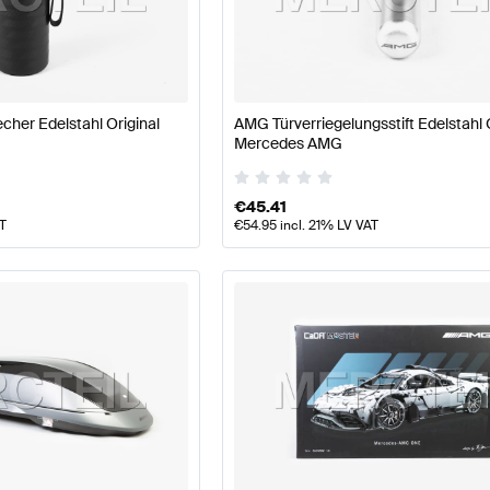
pflege Zubehör
AMG A-Klasse W177 Zubehör
AMG A-Kla
hör
Mercedes-Benz GL-Klasse Zubehör
her Edelstahl Original
AMG Türverriegelungsstift Edelstahl 
Mercedes AMG
€
45.41
AT
€
54.95
incl. 21% LV VAT