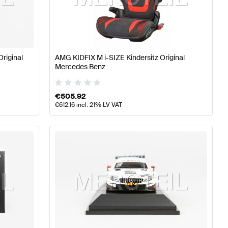
sse W176 Modellpflege Zubehör
AMG A-Klasse W176 Z
Original
AMG KIDFIX M i-SIZE Kindersitz Original
Mercedes Benz
€
505.92
€
612.16
incl. 21% LV VAT