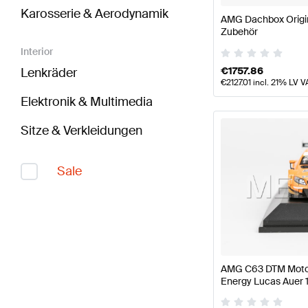
Karosserie & Aerodynamik
AMG Dachbox Origi
Zubehör
Interior
€
1757.86
Lenkräder
€
2127.01
incl. 21% LV V
Elektronik & Multimedia
Sitze & Verkleidungen
Sale
AMG C63 DTM Motor
Energy Lucas Auer 1
Mercedes AMG von