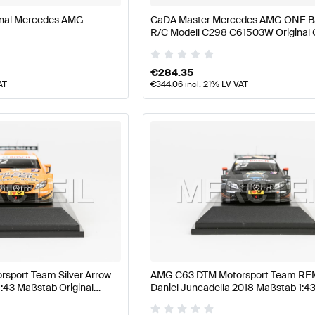
nal Mercedes AMG
CaDA Master Mercedes AMG ONE B
R/C Modell C298 C61503W Original
Master
€
284.35
AT
€
344.06
incl. 21% LV VAT
sport Team Silver Arrow
AMG C63 DTM Motorsport Team R
:43 Maßstab Original
Daniel Juncadella 2018 Maßstab 1:43
 Minimax
Mercedes-AMG von Minimax