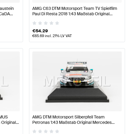
austein
AMG C63 DTM Motorsport Team TV Spielfilm
 CaDA
Paul Di Resta 2018 1:43 Maßstab Original
Mercedes AMG von Minimax
€
54.29
€
65.69
incl. 21% LV VAT
EMUS
AMG DTM Motorsport Silberpfeil Team
 Original
Petronas 1:43 Maßstab Original Mercedes
AMG von Minimax