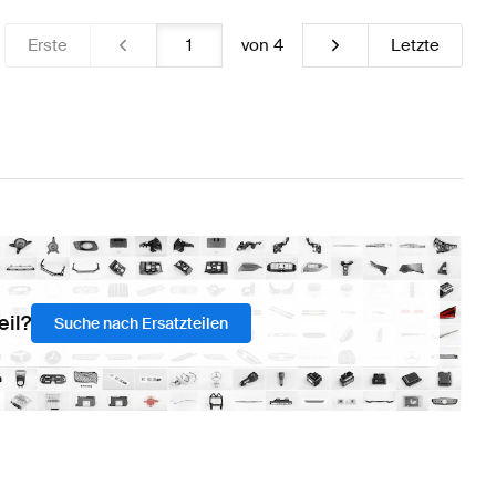
Erste
von
4
Letzte
eil?
Suche nach Ersatzteilen