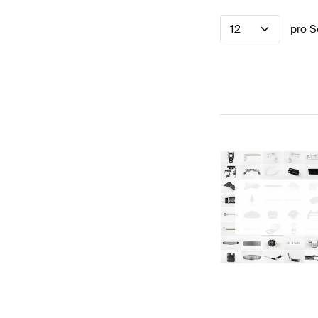
12
pro S