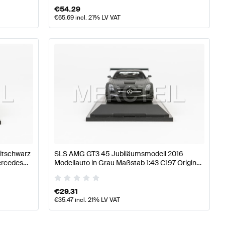
€
54.29
€
65.69
incl. 21% LV VAT
itschwarz
SLS AMG GT3 45 Jubiläumsmodell 2016
ercedes
Modellauto in Grau Maßstab 1:43 C197 Original
Mercedes AMG von Minichamps
€
29.31
€
35.47
incl. 21% LV VAT