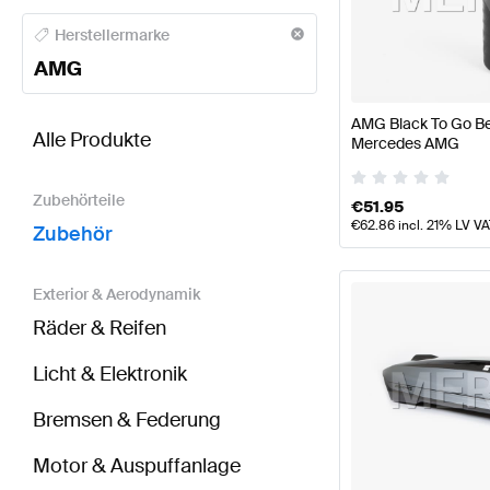
AMG A-Klasse Zubehör
AMG A-Klasse W177 Modell
Herstellermarke
AMG
BRABUS GL-Klasse Zubehör
AMG GL-Klasse Zube
AMG Black To Go Bec
Alle Produkte
Mercedes AMG
Zubehörteile
€
51.95
€
62.86
incl. 21% LV V
Zubehör
Exterior & Aerodynamik
Räder & Reifen
Licht & Elektronik
Bremsen & Federung
Motor & Auspuffanlage