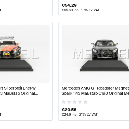
€
54.29
T
€
65.69
incl. 21% LV VAT
 Silberpfeil Energy
Mercedes AMG GT Roadster Magnet
43 Maßstab Original
Spark 1:43 Maßstab C190 Original M
 Minimax
AMG
€
20.58
T
€
24.9
incl. 21% LV VAT